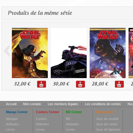
Produits de la même série
32,00 €
30,00 €
28,00 €
2
Accueil
|
Mon compte
|
Les mentions légales
|
Les conditions de ventes
|
Nou
Manga Center
Comics Center
BD Center
Toy Center
Mangas
Comics
BD
Jeux de société
Artbooks
Artbooks
Artbooks
Jeux de cartes
Livres
Livres
Livres
Jeux de figurines