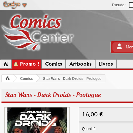
Pseudo :
Mon
Promo !
Comics
Artbooks
Livres
Comics
Star Wars - Dark Droids - Prologue
Star Wars - Dark Droids - Prologue
16,00
€
Quantité :