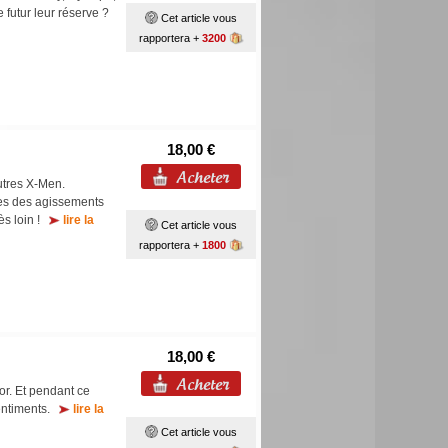
e futur leur réserve ?
Cet article vous
rapportera +
3200
18,00 €
utres X-Men.
es des agissements
rès loin !
lire la
Cet article vous
rapportera +
1800
18,00 €
r. Et pendant ce
sentiments.
lire la
Cet article vous