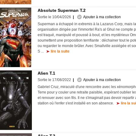
Absolute Superman T.2
Sortie le 10/04/2026
|
Ajouter à ma collection
Superman a échappé in extremis à la Lazarus Corp, mais l
organisation dirigée par l'immortel Ra's al Ghul ne compte pa
est traqué, manipulé et poussé à bout, et les mystérieux O
soumettent une proposition terrifiante : déchainer tout le pot
ou regarder le monde brûler. Avec Smallville assiégée et so
S ...
lire la suite
Alien T.1
Sortie le 17/08/2022
|
Ajouter à ma collection
Gabriel Cruz, miraculé d'une rencontre avec les xénomorph
Terre pour y couler une retraite paisible, espérant oublier l
et renouer avec son fils. Il ne s'imaginait pas devoir repartir 
station où l'enfer s'est installé en son absence.
lire la su