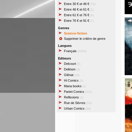
Entre 30 € et 46 €
(70)
Entre 46 € et 61 €
(1)
Entre 61 € et 76 €
(4)
Entre 76 € et 91 €
(7)
Genres
Science-fiction
Supprimer le critère de genre
Langues
Français
(2350)
Editeurs
Delcourt
(5)
Delirium
(3)
Glénat
(18)
Hi Comics
(3)
Mana books
(1)
Panini Comics
(331)
Reflexions
(1)
Rue de Sévres
(14)
Urban Comics
(59)