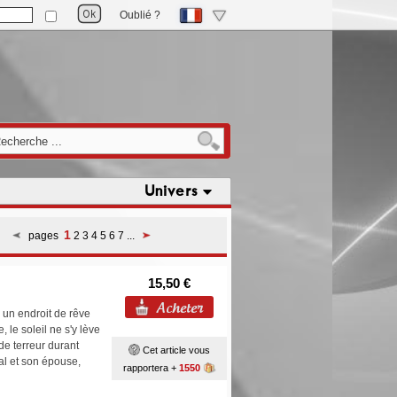
Oublié ?
Univers
1
pages
2
3
4
5
6
7
...
15,50 €
 un endroit de rêve
 le soleil ne s'y lève
de terreur durant
Cet article vous
al et son épouse,
rapportera +
1550