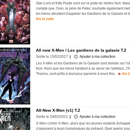
Star-Lord et Kitty Pryde sont sur la piste du Vortex Noir. Mai
compte que J'son, le père de Peter, souhaite également met
les héros décident d'appeler les Gardiens de la Galaxie et 
lire la suite
All new X-Men / Les gardiens de la galaxie T.2
Sortie le 15/02/2017
|
Ajouter à ma collection
Les X-Men et les Gardiens de la Galaxie sont divisés sur l'ut
Noir. Alors que les héros hésitent à se servir de l'artefact, J'
Thanos, sont prêts à tout pour parvenir à leurs fins.
lire 
All-New X-Men (v1) T.2
Sortie le 24/02/2021
|
Ajouter à ma collection
X-Men contre X-Men, alors que les jeunes mutants échapp
s'opposent à leurs homologues du présent. Quel avenir pou