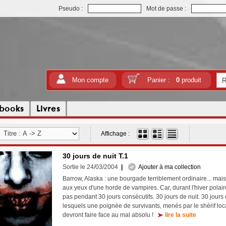
Pseudo :
Mot de passe :
Mon compte
Panier :
0
produit
tbooks
Livres
Affichage :
30 jours de nuit T.1
Sortie le 24/03/2004
|
Ajouter à ma collection
Barrow, Alaska : une bourgade terriblement ordinaire... mais
aux yeux d'une horde de vampires. Car, durant l'hiver polaire,
pas pendant 30 jours consécutifs. 30 jours de nuit. 30 jours 
lesquels une poignée de survivants, menés par le shérif loc
devront faire face au mal absolu !
lire la suite