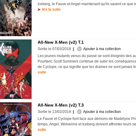
Iceberg, le Fauve et Angel maintenant qu'ils savent ce que l
lire la suite
All-New X-Men (v2) T.1
Sortie le 07/03/2018
|
Ajouter à ma collection
Les jeunes mutants venus du passé se sont éloignés des a
Pourtant, Scott Summers continue de subir les conséquenc
de Cyclope, ce qui signifie que les drames ne sont jamais t
suite
All-New X-Men (v2) T.3
Sortie le 13/02/2019
|
Ajouter à ma collection
Le Fauve et Cyclope font face aux démons de Madelyne Prio
temps, Angel, Wolverine et Iceberg doivent affronter leurs 
suite