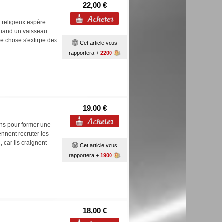
22,00 €
 religieux espère
 quand un vaisseau
ne chose s'extirpe des
Cet article vous
rapportera +
2200
19,00 €
ins pour former une
ennent recruter les
 car ils craignent
Cet article vous
rapportera +
1900
18,00 €