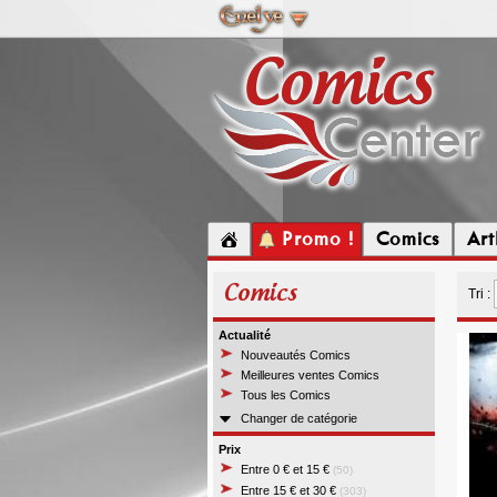
Promo !
Comics
Ar
Comics
Tri :
Actualité
Nouveautés Comics
Meilleures ventes Comics
Tous les Comics
Changer de catégorie
Prix
Entre 0 € et 15 €
(50)
Entre 15 € et 30 €
(303)