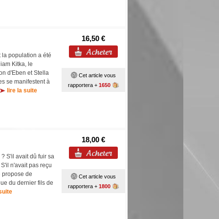
16,50 €
 la population a été
iam Kitka, le
on d'Eben et Stella
Cet article vous
res se manifestent à
rapportera +
1650
lire la suite
18,00 €
 S'il avait dû fuir sa
S'il n'avait pas reçu
e propose de
Cet article vous
que du dernier fils de
rapportera +
1800
 suite