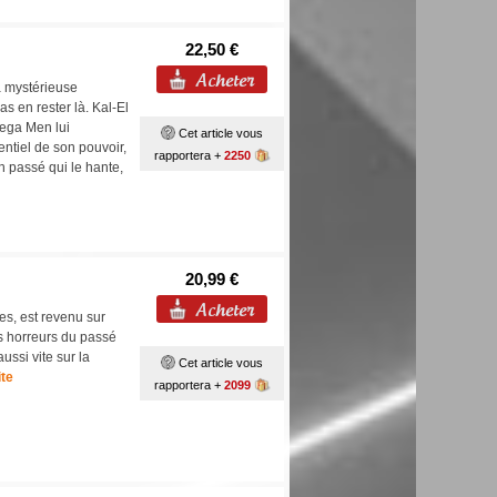
22,50 €
a mystérieuse
s en rester là. Kal-El
mega Men lui
Cet article vous
entiel de son pouvoir,
rapportera +
2250
n passé qui le hante,
20,99 €
es, est revenu sur
es horreurs du passé
aussi vite sur la
Cet article vous
ite
rapportera +
2099