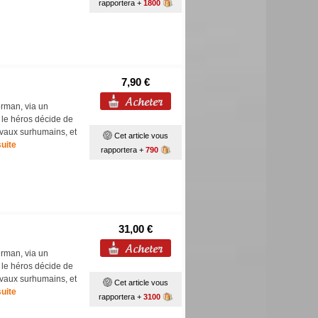
rapportera +
1800
7,90 €
rman, via un
le héros décide de
ravaux surhumains, et
Cet article vous
suite
rapportera +
790
31,00 €
rman, via un
le héros décide de
ravaux surhumains, et
Cet article vous
suite
rapportera +
3100