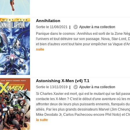
Annihilation
Sortie le 11/08/2021
|
Ajouter à ma collection
Panique dans le cosmos : Annihilus est sorti de la Zone Né
l'univers et tout détruire sur son passage. Nova, Star-Lord, D
et bien d'autres vont tout faire pour empêcher sa Vague d'A
suite
Astonishing X-Men (v4) T.1
Sortie le 13/11/2019
|
Ajouter à ma collection
Si Charles Xavier est mort, qui est le mutant qui se fait passe
contacte les X-Men ? C'est le début d'une aventure où les m
affronter deux de leurs plus puissants ennemis, flanqués d
alliés. Par les plus grands dessinateurs Marvel (Jim Cheu
Mike Deodato Jr, Carlos Pachecoou encore Phil Noto) et C
la suite