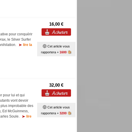
16,00 €
gative pour conquérir
rax, le Silver Surfer
nnihilation.
lire la
Cet article vous
rapportera +
1600
32,00 €
r pour lui et qui
utants vont devoir
u plus improbable des
Cet article vous
ng, Ed McGuinness,
rapportera +
3200
harles Soule.
lire