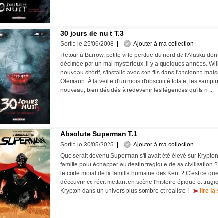
30 jours de nuit T.3
Sortie le 25/06/2008
|
Ajouter à ma collection
Retour à Barrow, petite ville perdue du nord de l'Alaska dont
décimée par un mal mystérieux, il y a quelques années. Will
nouveau shérif, s'installe avec son fils dans l'ancienne mais
Olemaun. À la veille d'un mois d'obscurité totale, les vampi
nouveau, bien décidés à redevenir les légendes qu'ils n ...
Absolute Superman T.1
Sortie le 30/05/2025
|
Ajouter à ma collection
Que serait devenu Superman s'il avait été élevé sur Krypton ?
famille pour échapper au destin tragique de sa civilisation ? 
le code moral de la famille humaine des Kent ? C'est ce qu
découvrir ce récit mettant en scène l'histoire épique et tragi
Krypton dans un univers plus sombre et réaliste !
lire la