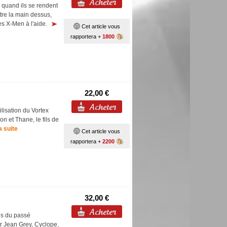
s quand ils se rendent
tre la main dessus,
les X-Men à l'aide.
Cet article vous
rapportera +
1800
22,00 €
ilisation du Vortex
Son et Thane, le fils de
la suite
Cet article vous
rapportera +
2200
32,00 €
és du passé
r Jean Grey, Cyclope,