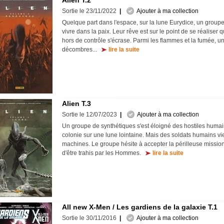
Alien T.2
Sortie le 23/11/2022
|
Ajouter à ma collection
Quelque part dans l'espace, sur la lune Eurydice, un groupe
vivre dans la paix. Leur rêve est sur le point de se réaliser
hors de contrôle s'écrase. Parmi les flammes et la fumée, u
décombres...
lire la suite
Alien T.3
Sortie le 12/07/2023
|
Ajouter à ma collection
Un groupe de synthétiques s'est éloigné des hostiles huma
colonie sur une lune lointaine. Mais des soldats humains vi
machines. Le groupe hésite à accepter la périlleuse mission,
d'être trahis par les Hommes.
lire la suite
All new X-Men / Les gardiens de la galaxie T.1
Sortie le 30/11/2016
|
Ajouter à ma collection