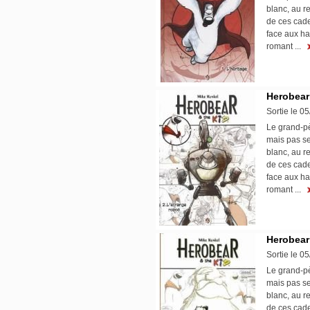
blanc, au 
de ces cade
face aux ha
romant ...
Herobear 
Sortie le 0
Le grand-pè
mais pas se
blanc, au 
de ces cade
face aux ha
romant ...
Herobear 
Sortie le 0
Le grand-pè
mais pas se
blanc, au 
de ces cade