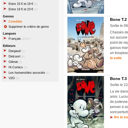
Entre 15 € et 19 €
(9)
Entre 19 € et 23 €
(2)
Genres
Bone T.2
Comédie
Sortie le 0
Supprimer le critère de genre
Chassés de 
Langues
sur aucune 
Français
(2351)
point de re
Editeurs
garous mang
Dargaud
(1)
un troupeau 
Delcourt
(9)
la suite
Glénat
(1)
Hi Comics
(1)
Les humanoïdes associés
(1)
V2O
Bone T.3
(3)
Sortie le 2
La vie dans
amis. Luciu
de justesse
penser à so
sont pertur
lire la su