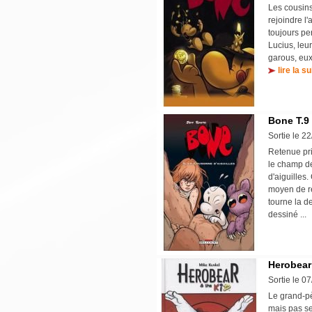
Les cousin
rejoindre l
toujours pe
Lucius, leu
garous, eux
lire la su
Bone T.9
Sortie le 2
Retenue pri
le champ de
d'aiguilles
moyen de ré
tourne la d
dessiné ..
Herobear 
Sortie le 0
Le grand-pè
mais pas se