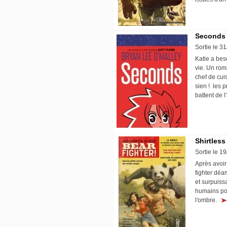
Seconds
Sortie le 3
Katie a bes
vie. Un rom
chef de cui
sien !  le
battent de l
Shirtless
Sortie le 1
Après avoir 
fighter déa
et surpuiss
humains pou
l'ombre.