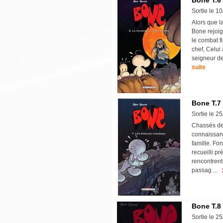
Bone T.6
Sortie le 1
Alors que l
Bone rejoig
le combat f
chef, Celui 
seigneur de
suite
Bone T.7
Sortie le 2
Chassés de 
connaissanc
famille. Fo
recueilli p
rencontrent 
passag ...
Bone T.8
Sortie le 2