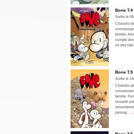
Bone T.4
Sortie le 0
Chassés de 
connaissanc
famille. Alo
compte des 
roi des rat
Bone T.5
Sortie le 1
Chassés de 
connaissanc
famille. Fo
recueilli p
rencontrent 
passag ...