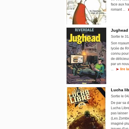
face aux ha
romant ...
Jughead 
Sortie le 3
Son royaume
lycée de Ri
connu pour 
de délicieu
par un nouv
...
lire l
Lucha lib
Sortie le 0
De par sa d
Lucha Libre
pas laisser
(Les Zombi
imaginé plu
issues d'un