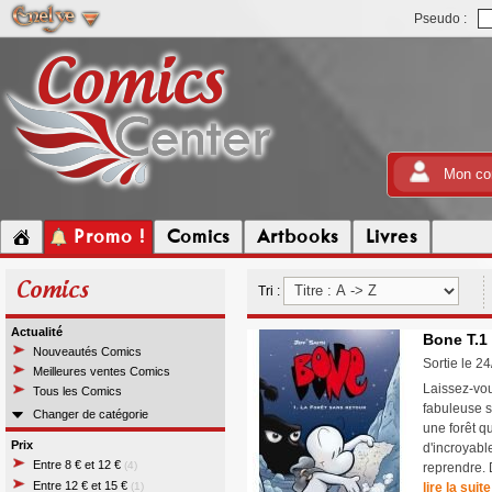
Pseudo :
Mon co
Promo !
Comics
Artbooks
Livres
Comics
Tri :
Actualité
Bone T.1
Nouveautés Comics
Sortie le 2
Meilleures ventes Comics
Laissez-vou
Tous les Comics
fabuleuse s
Changer de catégorie
une forêt q
Prix
d'incroyabl
Entre 8 € et 12 €
(4)
reprendre. D
Entre 12 € et 15 €
(1)
lire la suite