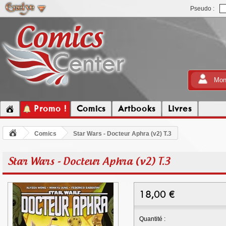
Pseudo :
Mon
Promo !
Comics
Artbooks
Livres
Comics
Star Wars - Docteur Aphra (v2) T.3
Star Wars - Docteur Aphra (v2) T.3
18,00
€
Quantité :