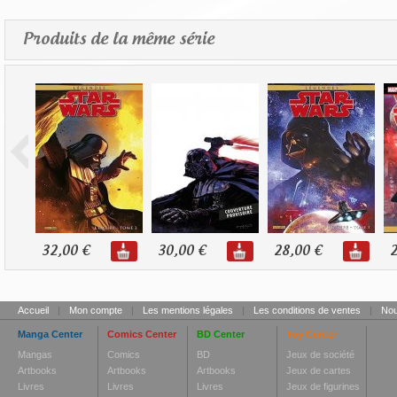
Produits de la même série
32,00 €
30,00 €
28,00 €
2
Accueil
|
Mon compte
|
Les mentions légales
|
Les conditions de ventes
|
Nou
Manga Center
Comics Center
BD Center
Toy Center
Mangas
Comics
BD
Jeux de société
Artbooks
Artbooks
Artbooks
Jeux de cartes
Livres
Livres
Livres
Jeux de figurines