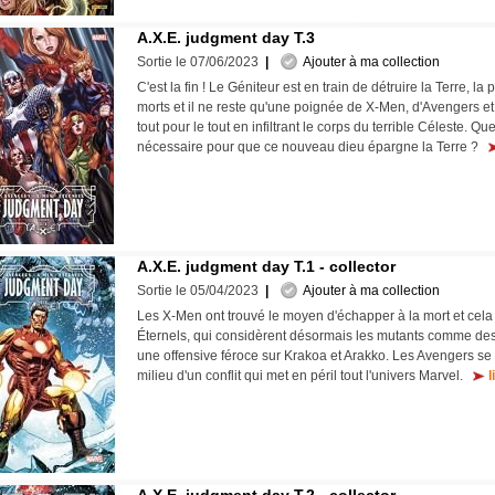
A.X.E. judgment day T.3
Sortie le 07/06/2023
|
Ajouter à ma collection
C'est la fin ! Le Géniteur est en train de détruire la Terre, la
morts et il ne reste qu'une poignée de X-Men, d'Avengers et 
tout pour le tout en infiltrant le corps du terrible Céleste. Que
nécessaire pour que ce nouveau dieu épargne la Terre ?
A.X.E. judgment day T.1 - collector
Sortie le 05/04/2023
|
Ajouter à ma collection
Les X-Men ont trouvé le moyen d'échapper à la mort et cela 
Éternels, qui considèrent désormais les mutants comme des
une offensive féroce sur Krakoa et Arakko. Les Avengers se 
milieu d'un conflit qui met en péril tout l'univers Marvel.
l