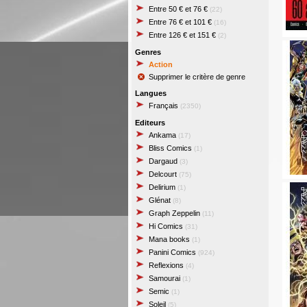
Entre 50 € et 76 €
(22)
Entre 76 € et 101 €
(16)
Entre 126 € et 151 €
(2)
Genres
Action
Supprimer le critère de genre
Langues
Français
(2350)
Editeurs
Ankama
(17)
Bliss Comics
(1)
Dargaud
(3)
Delcourt
(75)
Delirium
(1)
Glénat
(8)
Graph Zeppelin
(11)
Hi Comics
(31)
Mana books
(1)
Panini Comics
(924)
Reflexions
(4)
Samourai
(1)
Semic
(1)
Soleil
(5)