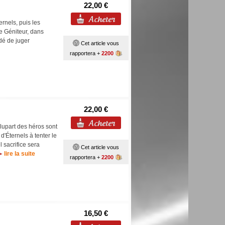
22,00 €
ternels, puis les
te Géniteur, dans
idé de juger
Cet article vous
rapportera +
2200
22,00 €
 plupart des héros sont
d'Éternels à tenter le
l sacrifice sera
Cet article vous
lire la suite
rapportera +
2200
16,50 €