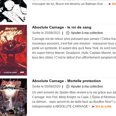
s'occuper de lui, Bruce est devenu un Batman d'un ...
lir
Absolute Carnage - le roi de sang
Sortie le 25/08/2021
|
Ajouter à ma collection
Carnage est de retour, plus puissant que jamais ! Cletus Kas
nouveaux pouvoirs, s'est fixé une mission : massacrer tous 
porté un symbiote. Et autant dire qu'à New York, ils sont 
les super-héros Marvel. Deadpool, Hulk, Captain Marvel, les
tous des cibles ! C'est le début d'un affrontement sanglant e
Absolute Carnage - Mortelle protection
Sortie le 05/08/2020
|
Ajouter à ma collection
Un vieil ennemi de Spider-Man revient à la vie grâce aux a
Carnage. Iron Fist, Misty Knight, la Cape, L'Épée et Morbius 
ce démon... mais seront-ils de taille face au Bouffon Noir?
indispensable à ABSOLUTE CARNAGE !
lire la suite