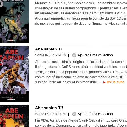
Membre du B.P.R.D., Abe Sapien a vécu de nombreuses ave
d'Hellboy et de ses autres compagnons. Il poursuit ses avent
en arrière-plan  les événements se déroulant dans B.P.R.D. 
Alors qu'il enquêtait au Texas pour le compte du B.P.R.D., à l
de monstres qui risquent de détruire l'humanité, Abe se fait 
Abe sapien T.6
Sortie le 06/02/2019
|
Ajouter à ma collection
Abe est accusé d'être à l'origine de l'extinction de la race h
Il plonge dans le Gulf Stream, d'où semblent venir les monstr
Terre, faisant fuir la population des grandes villes. Il trouv
communauté mexicaine et tente de s'accrocher à ce qu'il lui
surcette Terre où les créatures monstrue ...
lire la suite
Abe sapien T.7
Sortie le 01/07/2020
|
Ajouter à ma collection
Fin XIXe. Au large de l'île de Saint- Sébastien, Edward Grey
service de la Couronne, terrassait le maléfique Epke Vroom