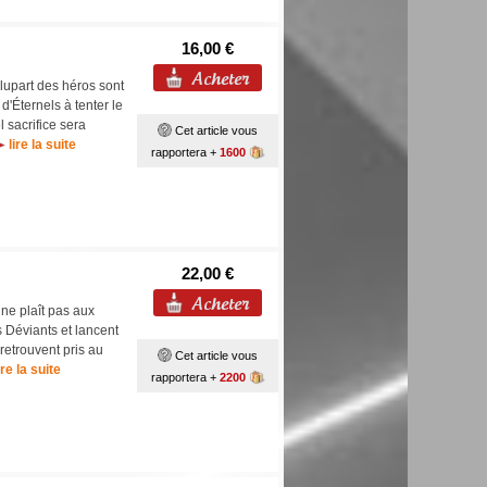
16,00 €
 plupart des héros sont
d'Éternels à tenter le
l sacrifice sera
Cet article vous
lire la suite
rapportera +
1600
22,00 €
ne plaît pas aux
 Déviants et lancent
retrouvent pris au
Cet article vous
ire la suite
rapportera +
2200