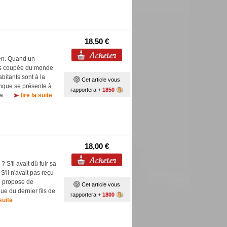
18,50 €
een. Quand un
mais coupée du monde
abitants sont à la
Cet article vous
onque se présente à
rapportera +
1850
da ...
lire la suite
18,00 €
 S'il avait dû fuir sa
S'il n'avait pas reçu
e propose de
Cet article vous
que du dernier fils de
rapportera +
1800
 suite