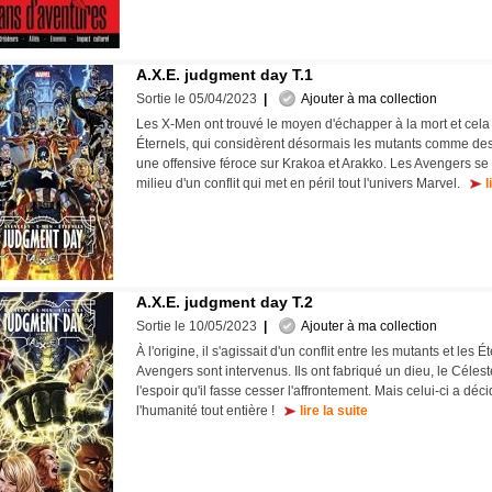
A.X.E. judgment day T.1
Sortie le 05/04/2023
|
Ajouter à ma collection
Les X-Men ont trouvé le moyen d'échapper à la mort et cela 
Éternels, qui considèrent désormais les mutants comme des
une offensive féroce sur Krakoa et Arakko. Les Avengers se 
milieu d'un conflit qui met en péril tout l'univers Marvel.
l
A.X.E. judgment day T.2
Sortie le 10/05/2023
|
Ajouter à ma collection
À l'origine, il s'agissait d'un conflit entre les mutants et les É
Avengers sont intervenus. Ils ont fabriqué un dieu, le Céles
l'espoir qu'il fasse cesser l'affrontement. Mais celui-ci a déc
l'humanité tout entière !
lire la suite