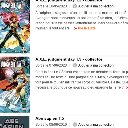
A.X.E. judgment day T.2 - collector
Sortie le 10/05/2023
|
Ajouter à ma collection
À l'origine, il s'agissait d'un conflit entre les mutants et les É
Avengers sont intervenus. Ils ont fabriqué un dieu, le Céles
l'espoir qu'il fasse cesser l'affrontement. Mais celui-ci a déc
l'humanité tout entière !
lire la suite
A.X.E. judgment day T.3 - collector
Sortie le 07/06/2023
|
Ajouter à ma collection
C'est la fin ! Le Géniteur est en train de détruire la Terre, la
morts et il ne reste qu'une poignée de X-Men, d'Avengers et 
tout pour le tout en infiltrant le corps du terrible Céleste. Que
nécessaire pour que ce nouveau dieu épargne la Terre ?
Abe sapien T.5
Sortie le 08/06/2016
|
Ajouter à ma collection