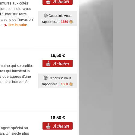
ntures aux côtés
ures en solo, avec 
L'Enfer sur Terre.
Cet article vous
a suite de l'invasion
rapportera +
1650
...
lire la suite
16,50 €
umaine qui se profile.
es qui infestent la
e refuge auprès d'une
Cet article vous
 reste d'humanité,
rapportera +
1650
16,50 €
, agent spécial au
an. Un siècle plus