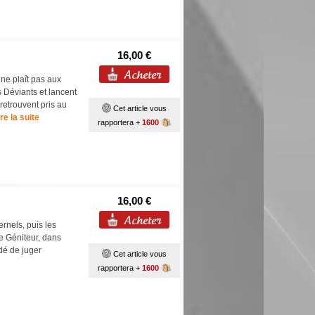
16,00 €
ne plaît pas aux
 Déviants et lancent
retrouvent pris au
Cet article vous
ire la suite
rapportera +
1600
16,00 €
ternels, puis les
te Géniteur, dans
idé de juger
Cet article vous
rapportera +
1600