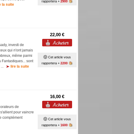
rapportera +
2900
e la suite
22,00 €
ady, investi de
ceux qui n'ont jamais
nombreux, même parmi
Cet article vous
 Fantastiques... sont
rapportera +
2200
t ...
lire la suite
16,00 €
dorateurs de
s'allient pour vaincre
 Le complément
Cet article vous
rapportera +
1600