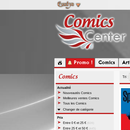
Promo !
Comics
Ar
Comics
Tri :
Actualité
Nouveautés Comics
Meilleures ventes Comics
Tous les Comics
Changer de catégorie
Prix
Entre 0 € et 25 €
(826)
Entre 25 € et 50 €
(445)