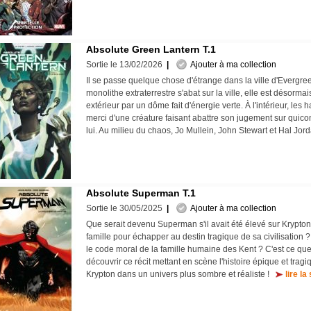
Absolute Green Lantern T.1
Sortie le 13/02/2026
|
Ajouter à ma collection
Il se passe quelque chose d'étrange dans la ville d'Evergr
monolithe extraterrestre s'abat sur la ville, elle est désor
extérieur par un dôme fait d'énergie verte. À l'intérieur, les h
merci d'une créature faisant abattre son jugement sur quic
lui. Au milieu du chaos, Jo Mullein, John Stewart et Hal Jor
Absolute Superman T.1
Sortie le 30/05/2025
|
Ajouter à ma collection
Que serait devenu Superman s'il avait été élevé sur Krypton ?
famille pour échapper au destin tragique de sa civilisation ? 
le code moral de la famille humaine des Kent ? C'est ce qu
découvrir ce récit mettant en scène l'histoire épique et tragi
Krypton dans un univers plus sombre et réaliste !
lire la