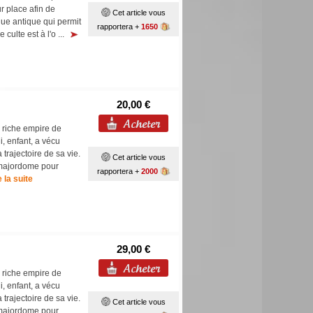
r place afin de
Cet article vous
gue antique qui permit
rapportera +
1650
culte est à l'o ...
20,00 €
n riche empire de
i, enfant, a vécu
 trajectoire de sa vie.
Cet article vous
i majordome pour
rapportera +
2000
e la suite
29,00 €
n riche empire de
i, enfant, a vécu
 trajectoire de sa vie.
Cet article vous
i majordome pour