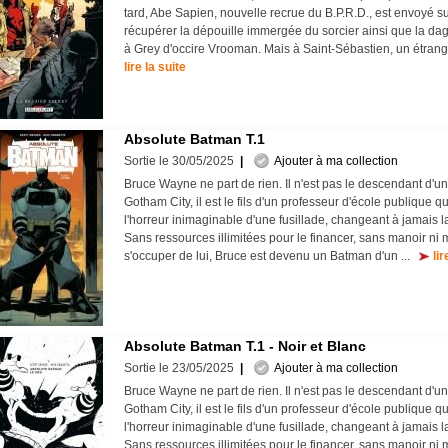
tard, Abe Sapien, nouvelle recrue du B.P.R.D., est envoyé su
récupérer la dépouille immergée du sorcier ainsi que la da
à Grey d'occire Vrooman. Mais à Saint-Sébastien, un étrange 
lire la suite
Absolute Batman T.1
Sortie le 30/05/2025
|
Ajouter à ma collection
Bruce Wayne ne part de rien. Il n'est pas le descendant d'u
Gotham City, il est le fils d'un professeur d'école publique qu
l'horreur inimaginable d'une fusillade, changeant à jamais la
Sans ressources illimitées pour le financer, sans manoir n
s'occuper de lui, Bruce est devenu un Batman d'un ...
lir
Absolute Batman T.1 - Noir et Blanc
Sortie le 23/05/2025
|
Ajouter à ma collection
Bruce Wayne ne part de rien. Il n'est pas le descendant d'u
Gotham City, il est le fils d'un professeur d'école publique qu
l'horreur inimaginable d'une fusillade, changeant à jamais la
Sans ressources illimitées pour le financer, sans manoir n