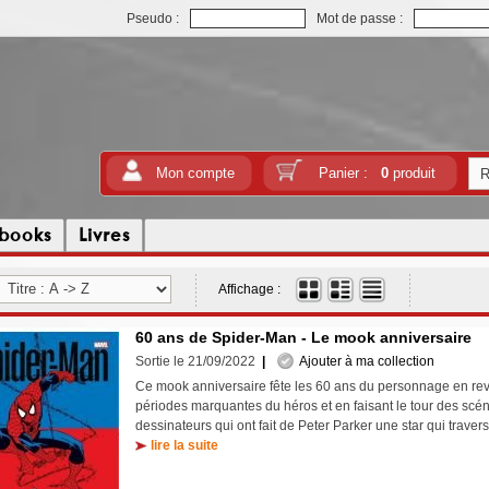
Pseudo :
Mot de passe :
Mon compte
Panier :
0
produit
tbooks
Livres
Affichage :
60 ans de Spider-Man - Le mook anniversaire
Sortie le 21/09/2022
|
Ajouter à ma collection
Ce mook anniversaire fête les 60 ans du personnage en rev
périodes marquantes du héros et en faisant le tour des scén
dessinateurs qui ont fait de Peter Parker une star qui trave
lire la suite