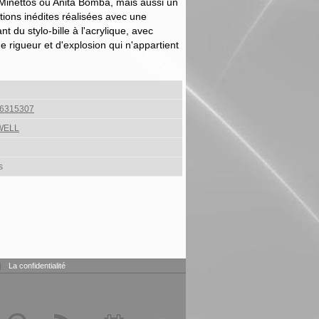
inettos ou Anita Bomba, mais aussi un
tions iné­dites réalisées avec une
t du stylo-bille à l'acrylique, avec
 rigueur et d'explosion qui n'appartient
6315307
WELL
s
|
La confidentialité