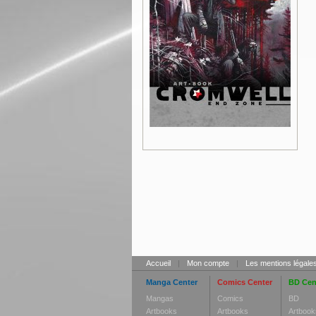
Accueil
|
Mon compte
|
Les mentions légale
Manga Center
Comics Center
BD Cen
Mangas
Comics
BD
Artbooks
Artbooks
Artbook