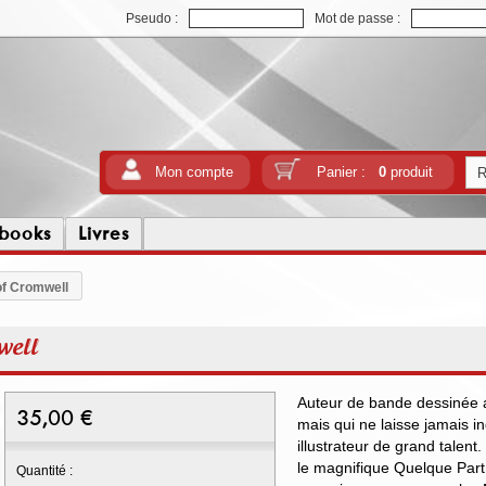
Pseudo :
Mot de passe :
Mon compte
Panier :
0
produit
tbooks
Livres
 of Cromwell
well
Auteur de bande dessinée a
35,00
€
mais qui ne laisse jamais i
illustrateur de grand talen
le magnifique Quelque Part 
Quantité :