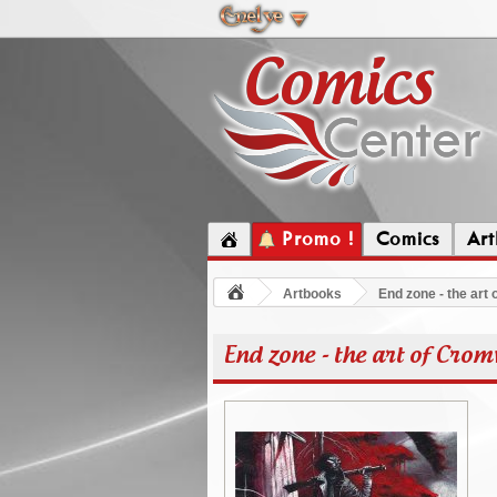
Promo !
Comics
Ar
Artbooks
End zone - the art
End zone - the art of Crom