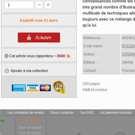
connaissances comme les M
très grand nombre d'illustra
multitude de techniques allan
toujours avec ce mélange de
Expédié sous 21 jours
qu'à lui.
Référence :
662461
Code barre :
979109
Auteur :
CROM
Cet article vous rapportera +
3500
Editeur :
Glénat
Langue :
Françai
Ajouter à ma collection
200 pages
N&B et couleur
s
|
Les conditions de ventes
|
Nous contacter
|
Les FAQ
|
Le paiement sécurisé
ter
Toy Center
Jeux de société
s
Jeux de cartes