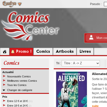
Pseudo :
Mon co
Promo !
Comics
Artbooks
Livres
Comics
Tri :
Actualité
Alienate
Nouveautés Comics
Sortie le 2
Meilleures ventes Comics
Que faire 
Tous les Comics
l'utiliser 
Changer de catégorie
façon, voie
Prix
s'éveillant 
Entre 12 € et 18 €
(11)
cette créat
Entre 18 € et 24 €
(2)
suite