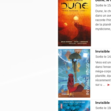
Dune, le 
Sortie le 1
Dune, le ch
dans un aven
raconte l'hi
de la planè
mysticisme,
Invisible
Sortie le 1
Vess est un
dans l'ense
méga-corpor
planète, ép
récemment n
sur u ...
Invisible
Sortie le 1