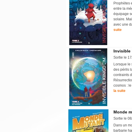
Prophètes et
entre la mé
équipage se
solaire. Ma
avec une da
suite
Invisible
Sortie le 1
Lorsque le 
des périls 
contraints 
Résurrection
cosmos : le
la suite
Monde mu
Sortie le 0
Dans un mon
barbarie han