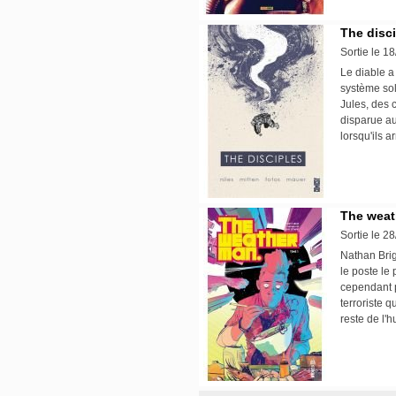
The disc
Sortie le 1
Le diable a
système sol
Jules, des 
disparue au
lorsqu'ils 
The weat
Sortie le 2
Nathan Brig
le poste le
cependant pr
terroriste q
reste de l'