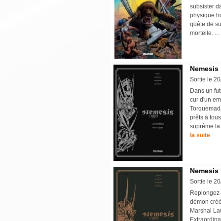
subsister d
physique ho
quête de su
mortelle. ..
Nemesis l
Sortie le 2
Dans un fut
cur d'un em
Torquemada,
prêts à tou
suprême la r
la suite
Nemesis l
Sortie le 2
Replongez-
démon créé
Marshal Law
Extraordina