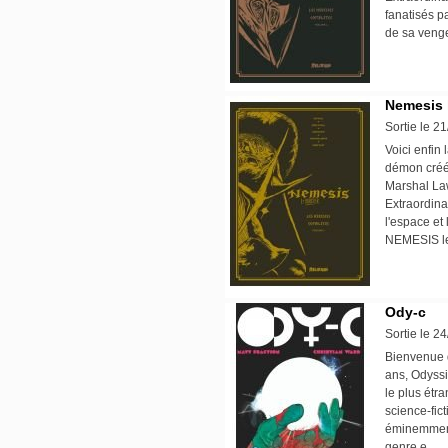
fanatisés p
de sa venge
Nemesis l
Sortie le 2
Voici enfin
démon créé
Marshal Law
Extraordina
l'espace et
NEMESIS le
Ody-c
Sortie le 2
Bienvenue d
ans, Odyssi
le plus étr
science-fic
éminemment
genre e ...