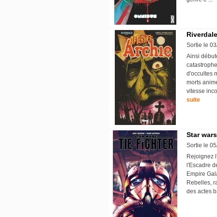
Riverdale
Sortie le 0
Ainsi début
catastrophe
d'occultes m
morts animé
vitesse inco
suite
Star wars 
Sortie le 0
Rejoignez l
l'Escadre de
Empire Gala
Rebelles, r
des actes b