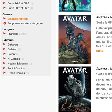
Entre 24 € et 30 €
(1)
Entre 30 € et 36 €
(4)
Genres
Avatar - 
Science Fiction
Sortie le 0
Supprimer le critère de genre
Cela fait p
Langues
Pandora. Ma
Français
(2349)
armés ! Apr
Editeurs
une famille
Delcourt
(3)
fois où il 
Delirium
(4)
suite
Glénat
(3)
Hi Comics
(5)
Huginn & Muninn
(1)
Panini Comics
Avatar - 
(1)
Urban Comics
(1)
Sortie le 0
Les humains
décennie a
de paix, Jak
donc encore
la puissan