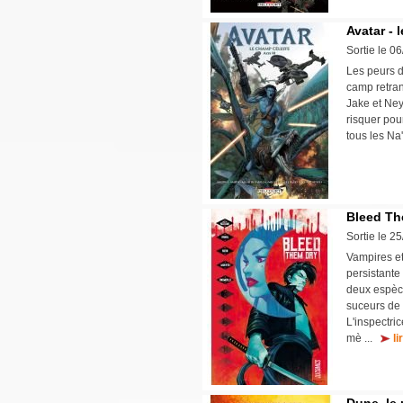
Avatar - 
Sortie le 0
Les peurs d
camp retran
Jake et Ney
risquer pour
tous les Na
Bleed Th
Sortie le 2
Vampires et
persistante
deux espèce
suceurs de 
L'inspectri
mè ...
li