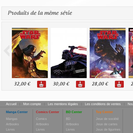
Produits de la même série
32,00 €
30,00 €
28,00 €
2
Accueil
|
Mon compte
|
Les mentions légales
|
Les conditions de ventes
|
Nou
Manga Center
Comics Center
BD Center
Toy Center
Mangas
Comics
BD
Jeux de société
Artbooks
Artbooks
Artbooks
Jeux de cartes
Livres
Livres
Livres
Jeux de figurines