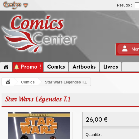
Pseudo :
Mon
Promo !
Comics
Artbooks
Livres
Comics
Star Wars Légendes T.1
Star Wars Légendes T.1
26,00
€
Quantité :