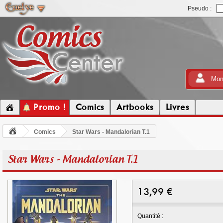
Pseudo :
Mon
Promo !
Comics
Artbooks
Livres
Comics
Star Wars - Mandalorian T.1
Star Wars - Mandalorian T.1
13,99
€
Quantité :