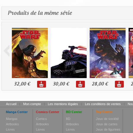
Produits de la même série
32,00 €
30,00 €
28,00 €
2
Accueil
|
Mon compte
|
Les mentions légales
|
Les conditions de ventes
|
Nou
Manga Center
Comics Center
BD Center
Toy Center
Mangas
Comics
BD
Jeux de société
Artbooks
Artbooks
Artbooks
Jeux de cartes
Livres
Livres
Livres
Jeux de figurines