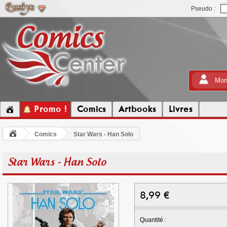
Pseudo :
Mon
Promo !
Comics
Artbooks
Livres
Comics
Star Wars - Han Solo
Star Wars - Han Solo
8,99
€
Quantité :