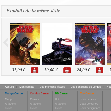
Produits de la même série
32,00 €
30,00 €
28,00 €
2
Accueil
|
Mon compte
|
Les mentions légales
|
Les conditions de ventes
|
Nou
Manga Center
Comics Center
BD Center
Toy Center
Mangas
Comics
BD
Jeux de société
Artbooks
Artbooks
Artbooks
Jeux de cartes
Livres
Livres
Livres
Jeux de figurines