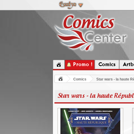
Promo !
Comics
Artb
Comics
Star wars - la haute Ré
Star wars - la haute Républi