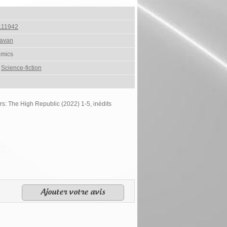
111942
avan
omics
,
Science-fiction
s: The High Republic (2022) 1-5, inédits
Ajouter votre avis