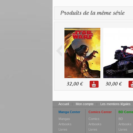
Produits de la même série
32,00 €
30,00 €
Accueil
|
Mon compte
|
Les mentions légales
Manga Center
Comics Center
BD Cente
Mangas
Comics
BD
Artbooks
Artbooks
Artbooks
Livres
Livres
Livres