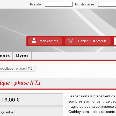
Pseudo :
Mot de passe :
Mon compte
Panier :
0
produit
ooks
Livres
publique - phase II T.1
que - phase II T.1
Les tensions s'intensifient da
19,00
€
sombres s'annoncent. Le Jedi
fragile de Jedha commence à 
Cathley sera-t-elle suffisante
Quantité :