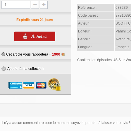
Référence :
683239
Code barre :
9791039
Expédié sous 21 jours
Auteur :
SCOTT C
Editeur :
Panini C
Genre :
Aventure
Langue :
Français
Cet article vous rapportera +
1900
Contient les épisodes US Star War
Ajouter à ma collection
Il n'y a aucun commentaire pour le moment, soyez le premier à laisser votre avis !