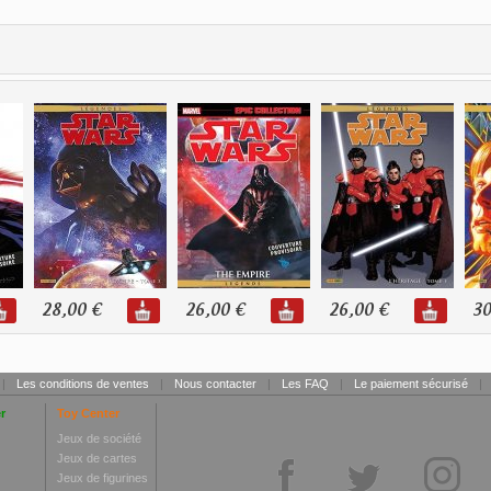
28,00 €
26,00 €
26,00 €
30
|
Les conditions de ventes
|
Nous contacter
|
Les FAQ
|
Le paiement sécurisé
|
r
Toy Center
Jeux de société
Jeux de cartes
Jeux de figurines