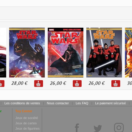
28,00 €
26,00 €
26,00 €
30
|
Les conditions de ventes
|
Nous contacter
|
Les FAQ
|
Le paiement sécurisé
|
r
Toy Center
Jeux de société
Jeux de cartes
Jeux de figurines