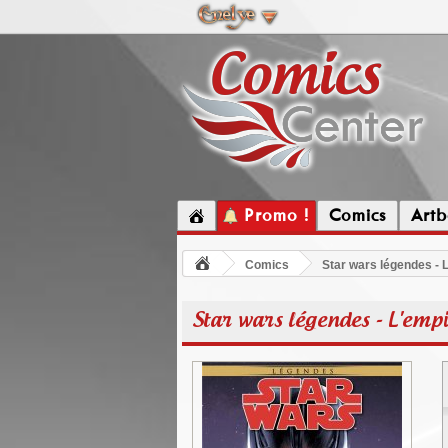
Promo !
Comics
Artb
Comics
Star wars légendes - L
Star wars légendes - L'empi