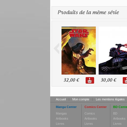
Produits de la même série
32,00 €
30,00 €
Accueil
|
Mon compte
|
Les mentions légales
Manga Center
Comics Center
BD Cente
Mangas
Comics
BD
Artbooks
Artbooks
Artbooks
Livres
Livres
Livres