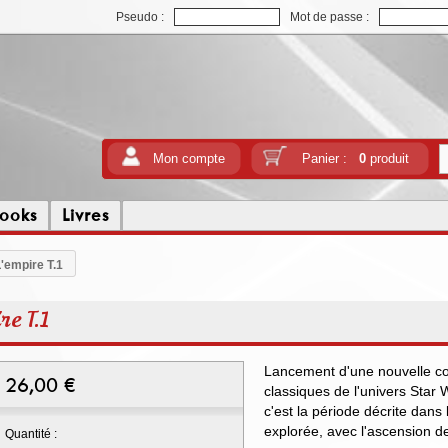
Pseudo :
Mot de passe :
Mon compte
Panier :
0
produit
ooks
Livres
'empire T.1
re T.1
Lancement d'une nouvelle coll
26,00
€
classiques de l'univers Star
c'est la période décrite dans 
explorée, avec l'ascension de
Quantité :