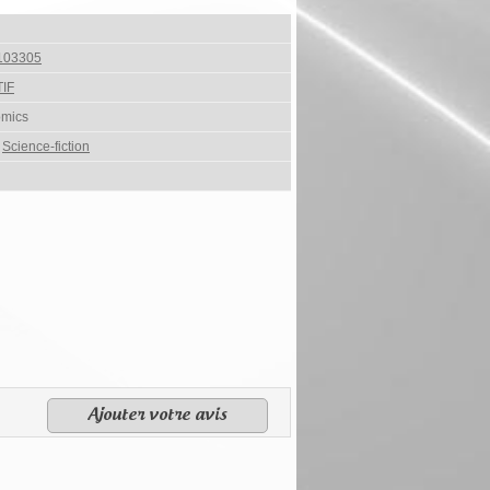
103305
IF
omics
,
Science-fiction
Ajouter votre avis