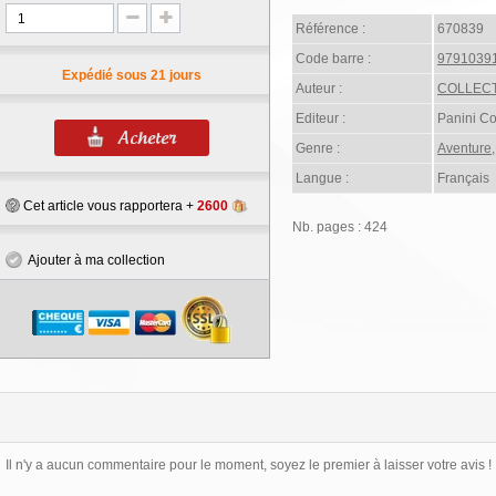
Référence :
670839
Code barre :
9791039
Expédié sous 21 jours
Auteur :
COLLECT
Editeur :
Panini C
Genre :
Aventure
Langue :
Français
Cet article vous rapportera +
2600
Nb. pages : 424
Ajouter à ma collection
Il n'y a aucun commentaire pour le moment, soyez le premier à laisser votre avis !