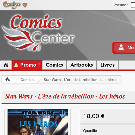
Pseudo :
Mon
Promo !
Comics
Artbooks
Livres
Comics
Star Wars - L'ère de la rébellion - Les héros
Star Wars - L'ère de la rébellion - Les héros
18,00
€
Quantité :