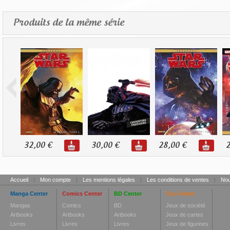
Produits de la même série
32,00 €
30,00 €
28,00 €
2
Accueil
|
Mon compte
|
Les mentions légales
|
Les conditions de ventes
|
Nou
Manga Center
Comics Center
BD Center
Toy Center
Mangas
Comics
BD
Jeux de société
Artbooks
Artbooks
Artbooks
Jeux de cartes
Livres
Livres
Livres
Jeux de figurines