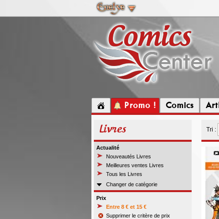
Promo !
Comics
Ar
Livres
Tri :
Actualité
Nouveautés Livres
Meilleures ventes Livres
Tous les Livres
Changer de catégorie
Prix
Entre 8 € et 15 €
Supprimer le critère de prix