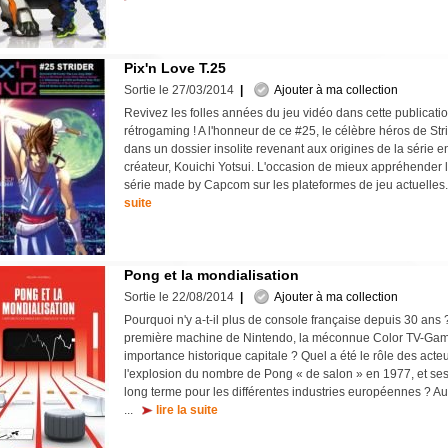
Pix'n Love T.25
Sortie le 27/03/2014
|
Ajouter à ma collection
Revivez les folles années du jeu vidéo dans cette publicati
rétrogaming ! A l'honneur de ce #25, le célèbre héros de Strid
dans un dossier insolite revenant aux origines de la série
créateur, Kouichi Yotsui. L'occasion de mieux appréhender l
série made by Capcom sur les plateformes de jeu actuelles.
suite
Pong et la mondialisation
Sortie le 22/08/2014
|
Ajouter à ma collection
Pourquoi n'y a-t-il plus de console française depuis 30 ans 
première machine de Nintendo, la méconnue Color TV-Game 
importance historique capitale ? Quel a été le rôle des acte
l'explosion du nombre de Pong « de salon » en 1977, et s
long terme pour les différentes industries européennes ? Au
...
lire la suite