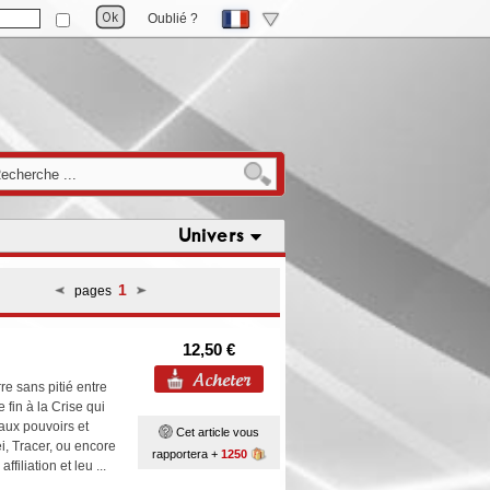
Oublié ?
Univers
1
pages
12,50 €
e sans pitié entre
fin à la Crise qui
aux pouvoirs et
Cet article vous
, Tracer, ou encore
rapportera +
1250
ffiliation et leu ...