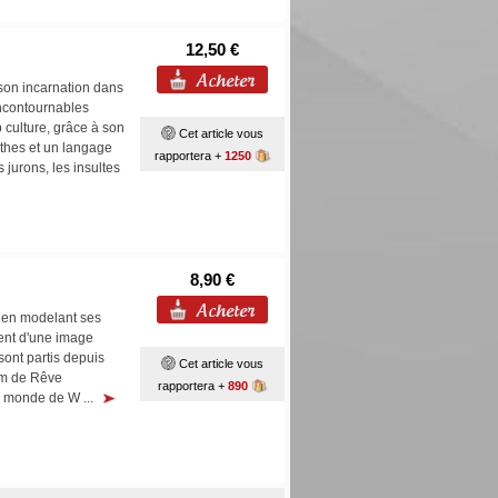
12,50 €
son incarnation dans
ncontournables
p culture, grâce à son
Cet article vous
thes et un langage
rapportera +
1250
 jurons, les insultes
8,90 €
e en modelant ses
èrent d'une image
 sont partis depuis
Cet article vous
om de Rêve
rapportera +
890
du monde de W ...