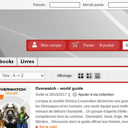
Pseudo :
Mot de passe :
Mon compte
Panier :
0
produit
tbooks
Livres
Affichage :
Overwatch - world guide
Sortie le 26/10/2017
|
Ajouter à ma collection
Lorsque la société Omnica Corporation déclenche une guerr
les Omniaques et les humains, une seule équipe peut mettre 
menace de détruire l'humanité... Un groupe d'agents d'élite 
compétences hors du commun : Overwatch. Genji, Ange, Mei
Winston... Découvrez dans le guide officiel leur histoire, leur a
lire la suite