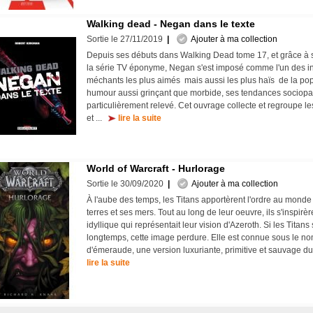
Walking dead - Negan dans le texte
Sortie le 27/11/2019
|
Ajouter à ma collection
Depuis ses débuts dans Walking Dead tome 17, et grâce à 
la série TV éponyme, Negan s'est imposé comme l'un des i
méchants les plus aimés  mais aussi les plus haïs  de la po
humour aussi grinçant que morbide, ses tendances sociopa
particulièrement relevé. Cet ouvrage collecte et regroupe les
et ...
lire la suite
World of Warcraft - Hurlorage
Sortie le 30/09/2020
|
Ajouter à ma collection
À l'aube des temps, les Titans apportèrent l'ordre au mond
terres et ses mers. Tout au long de leur oeuvre, ils s'inspir
idyllique qui représentait leur vision d'Azeroth. Si les Titans
longtemps, cette image perdure. Elle est connue sous le n
d'émeraude, une version luxuriante, primitive et sauvage 
lire la suite