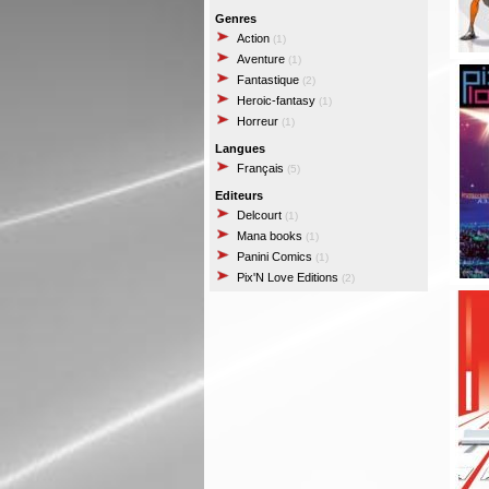
Genres
Action
(1)
Aventure
(1)
Fantastique
(2)
Heroic-fantasy
(1)
Horreur
(1)
Langues
Français
(5)
Editeurs
Delcourt
(1)
Mana books
(1)
Panini Comics
(1)
Pix'N Love Editions
(2)