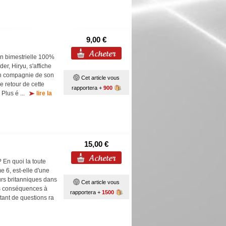
9,00 €
on bimestrielle 100%
er, Hiryu, s'affiche
 en compagnie de son
Cet article vous
e retour de cette
rapportera +
900
 Plus é ...
lire la
15,00 €
? En quoi la toute
6, est-elle d'une
urs britanniques dans
Cet article vous
es conséquences à
rapportera +
1500
tant de questions ra