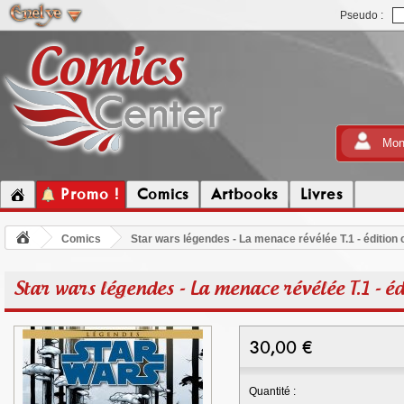
Pseudo :
Mon
Promo !
Comics
Artbooks
Livres
Comics
Star wars légendes - La menace révélée T.1 - édition 
Star wars légendes - La menace révélée T.1 - éd
30,00
€
Quantité :