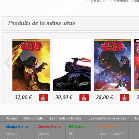
Il n'y a aucun commentaire pour 
Produits de la même série
32,00 €
30,00 €
28,00 €
2
Accueil
|
Mon compte
|
Les mentions légales
|
Les conditions de ventes
|
Nou
Manga Center
Comics Center
BD Center
Toy Center
Mangas
Comics
BD
Jeux de société