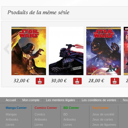
Produits de la même série
32,00 €
30,00 €
28,00 €
2
Accueil
|
Mon compte
|
Les mentions légales
|
Les conditions de ventes
|
Nou
Manga Center
Comics Center
BD Center
Toy Center
Mangas
Comics
BD
Jeux de société
Artbooks
Artbooks
Artbooks
Jeux de cartes
Livres
Livres
Livres
Jeux de figurines