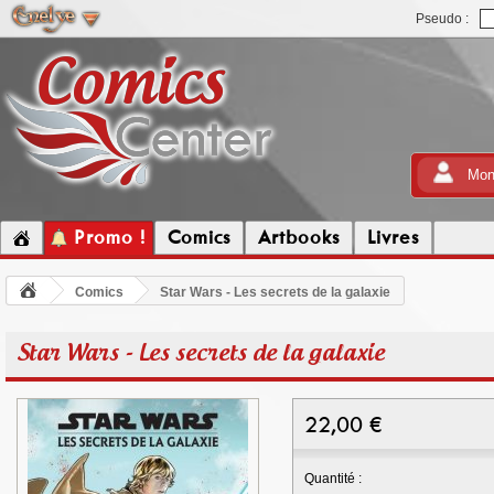
Pseudo :
Mon
Promo !
Comics
Artbooks
Livres
Comics
Star Wars - Les secrets de la galaxie
Star Wars - Les secrets de la galaxie
22,00
€
Quantité :