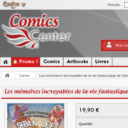
Pseudo :
Mon co
Promo !
Comics
Artbooks
Livres
Livres
Les mémoires incroyables de la vie fantastique de Sta
Les mémoires incroyables de la vie fantastique
19,90
€
Quantité :