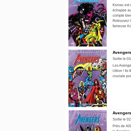
Korvac est 
échappe aux
compte bien
Retrouvez l
fameuse K
Avengers 
Sortie le 0
Les Avenger
Ultron ! Il
cruciale p
Avengers 
Sortie le 0
Près de 400