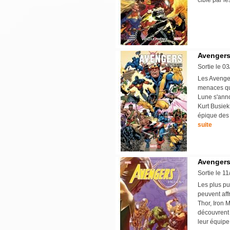
cible par l
Avengers
Sortie le 0
Les Avenger
menaces qui
Lune s'annon
Kurt Busiek
épique des 
suite
Avengers 
Sortie le 1
Les plus pu
peuvent aff
Thor, Iron 
découvrent 
leur équipe