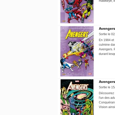
Hawkeye, i
Avengers 
Sortie le 0
En 1984 et 
culmine dan
Avengers. P
durant lesq
Avengers
Sortie le 1
Découvrez 
l'un des ad
Conquérant.
Vision ains