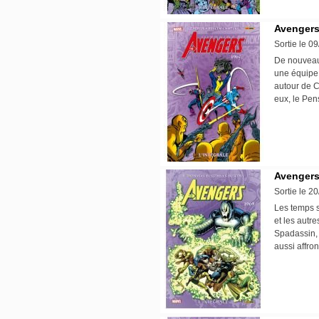
Avengers 
Sortie le 0
De nouveau
une équipe 
autour de C
eux, le Pe
Avengers 
Sortie le 2
Les temps s
et les autr
Spadassin, i
aussi affro