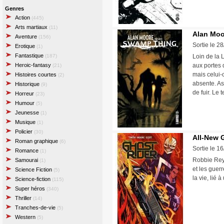
Genres
Action
(445)
Arts martiaux
(11)
Alan Moo
Aventure
(156)
Sortie le 2
Erotique
(1)
Fantastique
(187)
Loin de la L
Heroic-fantasy
aux portes d
(21)
mais celui-c
Histoires courtes
(2)
absente. As
Historique
(9)
de fuir. Le
Horreur
(23)
Humour
(5)
Jeunesse
(1)
Musique
(1)
Policier
(30)
All-New 
Roman graphique
(6)
Sortie le 1
Romance
(1)
Robbie Reye
Samourai
(1)
et les guer
Science Fiction
(5)
la vie, lié 
Science-fiction
(115)
Super héros
(340)
Thriller
(14)
Tranches-de-vie
(5)
Western
(5)