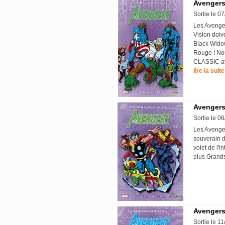
Avengers 
Sortie le 0
Les Avenger
Vision doive
Black Widow
Rouge ! Nou
CLASSIC ave
lire la suite
Avengers 
Sortie le 0
Les Avenger
souverain d
volet de l'
plus Grand
Avengers 
Sortie le 1