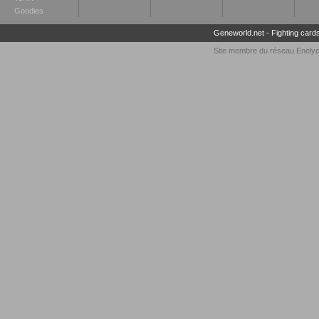
Goodies
Geneworld.net
-
Fighting card
Site membre du réseau
Enely