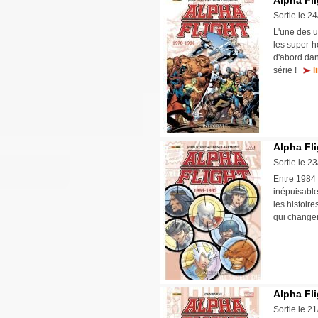
Alpha Fli
Sortie le 2
L'une des 
les super-h
d'abord da
série !
l
Alpha Fli
Sortie le 2
Entre 1984 
inépuisable
les histoir
qui changer
Alpha Fli
Sortie le 2