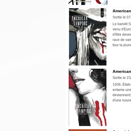
American 
Sortie le 0
Le bandit S
venu d'Euro
d'être deve
race de vam
tour la jeun
American 
Sortie le 2
1936, États
entame une 
deviennent 
d'une nouve