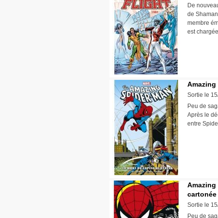
De nouveaux
de Shaman. 
membre émi
est chargée
Amazing 
Sortie le 1
Peu de saga
Après le dé
entre Spide
Amazing 
cartonée
Sortie le 1
Peu de saga