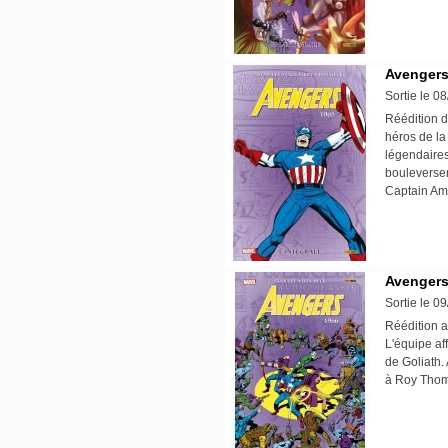
Avengers 
Sortie le 0
Réédition d
héros de la
légendaires
bouleversem
Captain Ame
Avengers 
Sortie le 0
Réédition 
L'équipe af
de Goliath.
à Roy Tho