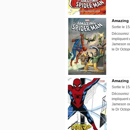
Amazing 
Sortie le 1
Découvrez l
impliquent 
Jameson ou 
le Dr Octop
Amazing 
Sortie le 1
Découvrez l
impliquent 
Jameson ou 
le Dr Octop