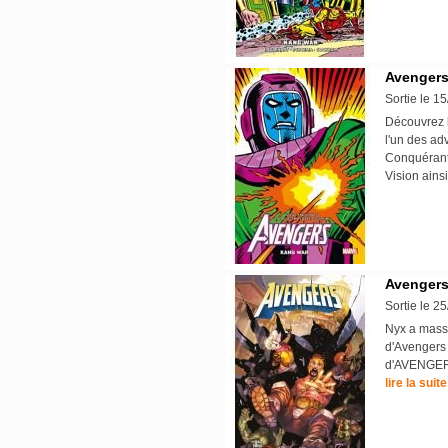
Avengers
Sortie le 1
Découvrez 
l'un des ad
Conquérant.
Vision ains
Avengers 
Sortie le 2
Nyx a massa
d'Avengers 
d'AVENGERS
lire la suite