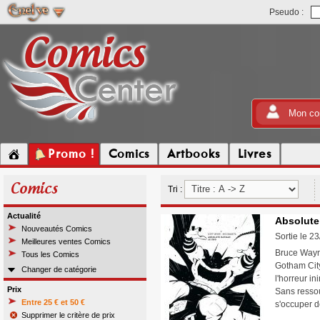
Pseudo :
Mon co
Promo !
Comics
Artbooks
Livres
Comics
Tri :
Actualité
Absolute 
Nouveautés Comics
Sortie le 2
Meilleures ventes Comics
Bruce Wayne
Tous les Comics
Gotham City,
Changer de catégorie
l'horreur in
Prix
Sans ressou
Entre 25 € et 50 €
s'occuper d
Supprimer le critère de prix