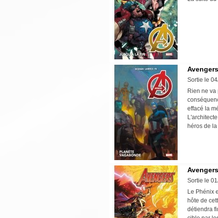
Avengers 
Sortie le 0
Rien ne va 
conséquence
effacé la m
L'architec
héros de la
Avengers 
Sortie le 0
Le Phénix e
hôte de cet
détiendra f