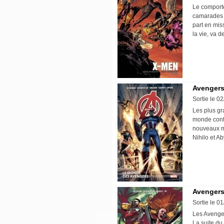
Le comporte
camarades X
part en mis
la vie, va 
Avengers 
Sortie le 0
Les plus gr
monde contr
nouveaux me
Nihilo et Ab
Avengers 
Sortie le 0
Les Avengers
La suite d