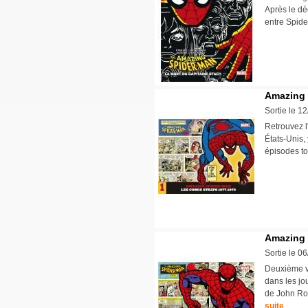
Après le dé
entre Spide
Amazing 
Sortie le 1
Retrouvez l
États-Unis,
épisodes t
Amazing 
Sortie le 0
Deuxième vo
dans les jo
de John Rom
suite