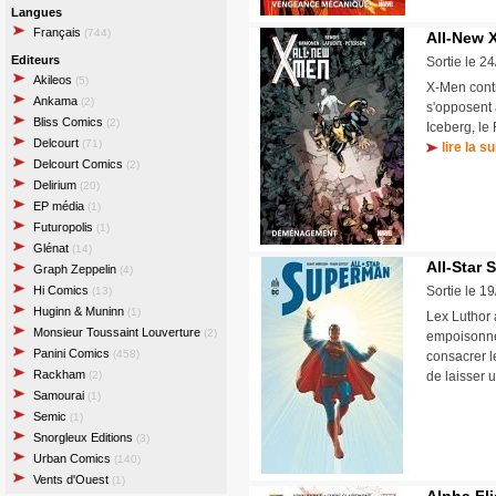
Langues
Français
(744)
All-New X
Editeurs
Sortie le 2
Akileos
(5)
X-Men cont
Ankama
(2)
s'opposent 
Bliss Comics
(2)
Iceberg, le
Delcourt
(71)
lire la su
Delcourt Comics
(2)
Delirium
(20)
EP média
(1)
Futuropolis
(1)
Glénat
(14)
All-Star
Graph Zeppelin
(4)
Hi Comics
Sortie le 1
(13)
Huginn & Muninn
(1)
Lex Luthor
Monsieur Toussaint Louverture
(2)
empoisonne
Panini Comics
(458)
consacrer l
Rackham
(2)
de laisser 
Samourai
(1)
Semic
(1)
Snorgleux Editions
(3)
Urban Comics
(140)
Vents d'Ouest
(1)