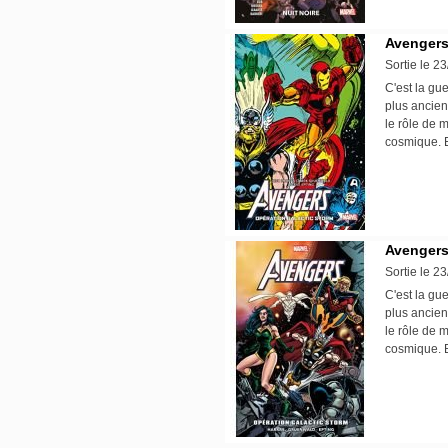
Avengers
Sortie le 2
C'est la gu
plus ancien
le rôle de 
cosmique. E
Avengers
Sortie le 2
C'est la gu
plus ancien
le rôle de 
cosmique. E