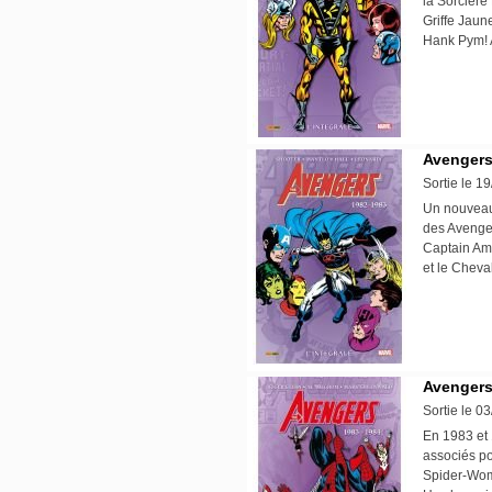
la Sorcière
Griffe Jaun
Hank Pym! 
Avengers 
Sortie le 1
Un nouveau 
des Avenger
Captain Am
et le Cheva
Avengers 
Sortie le 0
En 1983 et 
associés po
Spider-Woma