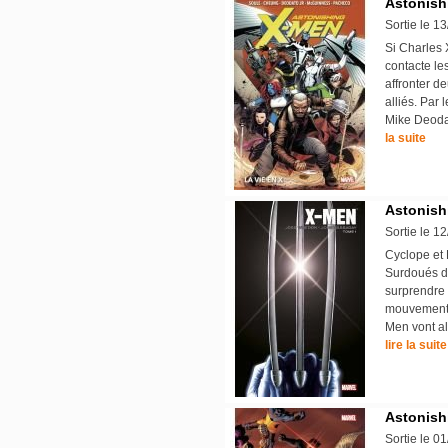
Astonish
Sortie le 1
Si Charles X
contacte le
affronter d
alliés. Par
Mike Deoda
la suite
Astonish
Sortie le 1
Cyclope et 
Surdoués de
surprendre 
mouvements 
Men vont alo
lire la suite
Astonish
Sortie le 0