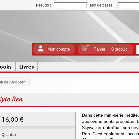
Pseudo :
Mot de passe :
Mon compte
Panier :
0
produit
ooks
Livres
on de Kylo Ren
Kylo Ren
Dans cette mini-série inédit
16,00
€
aux évènements précédant Le
Skywalker entraînait son nev
Ren. C'est également l'occas
Quantité :