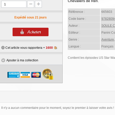
Chevaliers de Ren.
Référence :
665603
Expédié sous 21 jours
Code barre :
9782809
Auteur :
SOULE C
Editeur :
Panini C
Genre :
Aventure
Langue :
Français
Cet article vous rapportera +
1600
Contient les épisodes US Star War
Ajouter à ma collection
Il n'y a aucun commentaire pour le moment, soyez le premier à laisser votre avis !