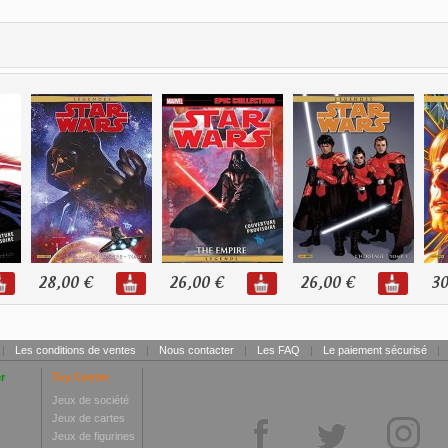
28,00 €
26,00 €
26,00 €
30
|
Les conditions de ventes
|
Nous contacter
|
Les FAQ
|
Le paiement sécurisé
|
r
Toy Center
Jeux de société
Jeux de cartes
Jeux de figurines