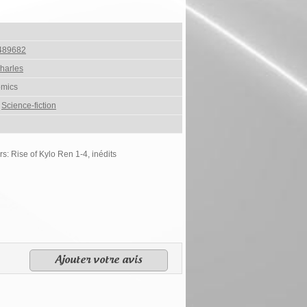
489682
harles
omics
,
Science-fiction
s: Rise of Kylo Ren 1-4, inédits
Ajouter votre avis