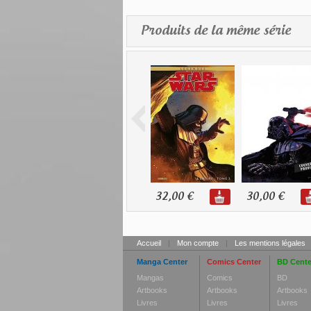
Produits de la même série
32,00 €
30,00 €
Accueil
|
Mon compte
|
Les mentions légales
Manga Center
Comics Center
BD Cente
Mangas
Comics
BD
Artbooks
Artbooks
Artbooks
Livres
Livres
Livres