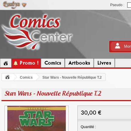
Pseudo :
Mon
Promo !
Comics
Artbooks
Livres
Comics
Star Wars - Nouvelle République T.2
Star Wars - Nouvelle République T.2
30,00
€
Quantité :