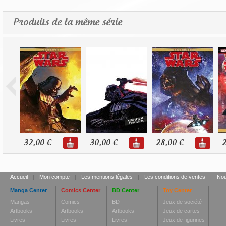
Produits de la même série
32,00 €
30,00 €
28,00 €
2
Accueil
|
Mon compte
|
Les mentions légales
|
Les conditions de ventes
|
Nou
Manga Center
Comics Center
BD Center
Toy Center
Mangas
Comics
BD
Jeux de société
Artbooks
Artbooks
Artbooks
Jeux de cartes
Livres
Livres
Livres
Jeux de figurines