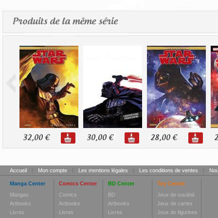
Produits de la même série
32,00 €
30,00 €
28,00 €
2
Accueil
|
Mon compte
|
Les mentions légales
|
Les conditions de ventes
|
Nou
Manga Center
Comics Center
BD Center
Toy Center
Mangas
Comics
BD
Jeux de société
Artbooks
Artbooks
Artbooks
Jeux de cartes
Livres
Livres
Livres
Jeux de figurines