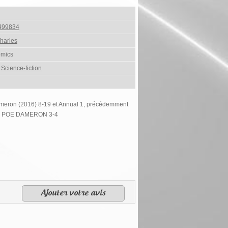
499834
harles
omics
,
Science-fiction
meron (2016) 8-19 et Annual 1, précédemment
 : POE DAMERON 3-4
Ajouter votre avis