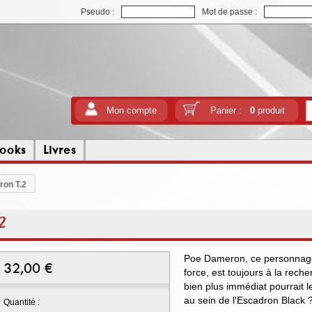
Pseudo :
Mot de passe :
Mon compte
Panier :
0
produit
ooks
Livres
ron T.2
2
Poe Dameron, ce personnage d
32,00
€
force, est toujours à la rec
bien plus immédiat pourrait le
au sein de l'Escadron Black 
Quantité :