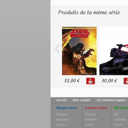
Produits de la même série
32,00 €
30,00 €
Accueil
|
Mon compte
|
Les mentions légales
Manga Center
Comics Center
BD Cente
Mangas
Comics
BD
Artbooks
Artbooks
Artbooks
Livres
Livres
Livres