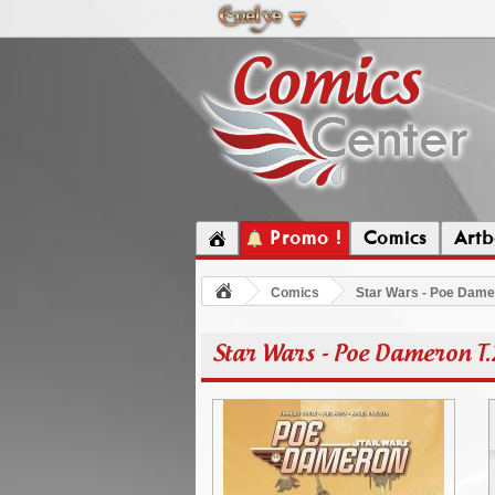
Promo !
Comics
Artb
Comics
Star Wars - Poe Dame
Star Wars - Poe Dameron T.