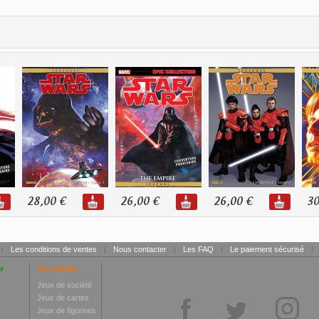
28,00 €
26,00 €
26,00 €
30
|
Les conditions de ventes
|
Nous contacter
|
Les FAQ
|
Le paiement sécurisé
|
r
Toy Center
Jeux de société
Jeux de cartes
Jeux de figurines