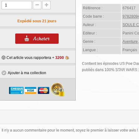
Référence :
676417
Code barre :
9782809
Expédié sous 21 jours
Auteur :
SOULE C
Editeur :
Panini C
Genre :
Aventure
Langue :
Français
Cet article vous rapportera +
3200
Contient les épisodes US Poe Da
publiés dans 100% STAR WARS
Ajouter à ma collection
Il n'y a aucun commentaire pour le moment, soyez le premier à laisser votre avis !