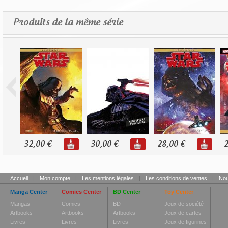
Produits de la même série
32,00 €
30,00 €
28,00 €
2
Accueil
|
Mon compte
|
Les mentions légales
|
Les conditions de ventes
|
Nou
Manga Center
Comics Center
BD Center
Toy Center
Mangas
Comics
BD
Jeux de société
Artbooks
Artbooks
Artbooks
Jeux de cartes
Livres
Livres
Livres
Jeux de figurines