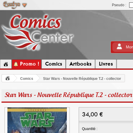
Pseudo :
Mon
Promo !
Comics
Artbooks
Livres
Comics
Star Wars - Nouvelle République T.2 - collector
Star Wars - Nouvelle République T.2 - collector
34,00
€
Quantité :