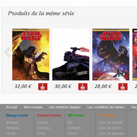
Produits de la même série
32,00 €
30,00 €
28,00 €
2
Accueil
|
Mon compte
|
Les mentions légales
|
Les conditions de ventes
|
Nou
Manga Center
Comics Center
BD Center
Toy Center
Mangas
Comics
BD
Jeux de société
Artbooks
Artbooks
Artbooks
Jeux de cartes
Livres
Livres
Livres
Jeux de figurines