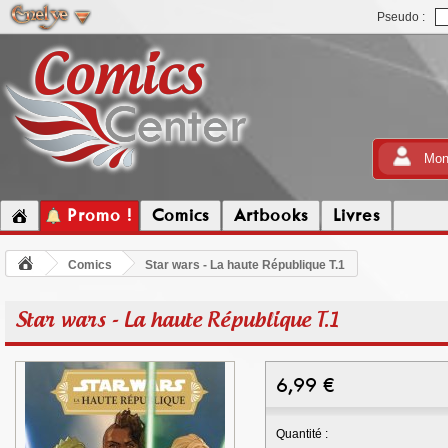
Pseudo :
Mon
Promo !
Comics
Artbooks
Livres
Comics
Star wars - La haute République T.1
Star wars - La haute République T.1
6,99
€
Quantité :