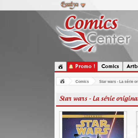
Promo !
Comics
Artb
Comics
Star wars - La série o
Star wars - La série origin