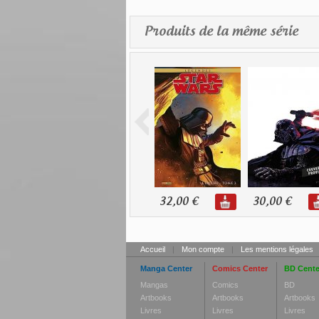
Produits de la même série
32,00 €
30,00 €
Accueil
|
Mon compte
|
Les mentions légales
Manga Center
Comics Center
BD Cente
Mangas
Comics
BD
Artbooks
Artbooks
Artbooks
Livres
Livres
Livres