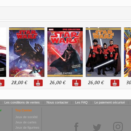
28,00 €
26,00 €
26,00 €
30
|
Les conditions de ventes
|
Nous contacter
|
Les FAQ
|
Le paiement sécurisé
|
r
Toy Center
Jeux de société
Jeux de cartes
Jeux de figurines