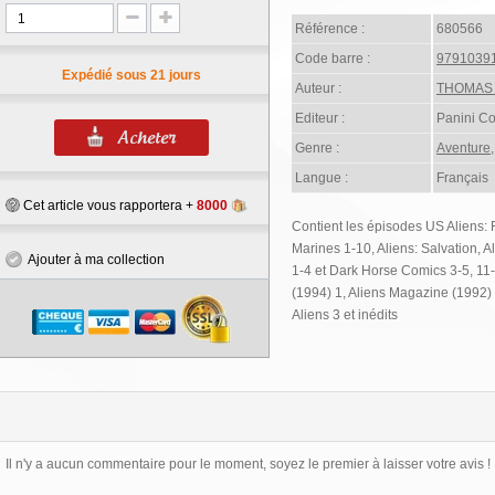
Référence :
680566
Code barre :
9791039
Expédié sous 21 jours
Auteur :
THOMAS
Editeur :
Panini C
Genre :
Aventure
Langue :
Français
Cet article vous rapportera +
8000
Contient les épisodes US Aliens: R
Marines 1-10, Aliens: Salvation, A
Ajouter à ma collection
1-4 et Dark Horse Comics 3-5, 11
(1994) 1, Aliens Magazine (1992)
Aliens 3 et inédits
Il n'y a aucun commentaire pour le moment, soyez le premier à laisser votre avis !