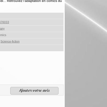
di... Retrouvez l'adaptation en comics du
476033
ary
omics
,
Science-fiction
Ajouter votre avis