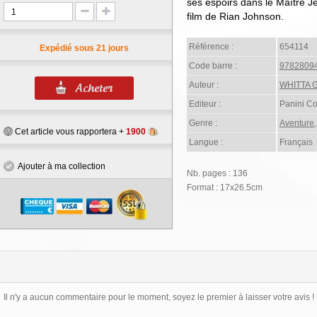
ses espoirs dans le Maître Je
film de Rian Johnson.
Référence :
654114
Expédié sous 21 jours
Code barre :
9782809
Auteur :
WHITTA G
Editeur :
Panini C
Genre :
Aventure
Cet article vous rapportera +
1900
Langue :
Français
Ajouter à ma collection
Nb. pages : 136
Format : 17x26.5cm
Il n'y a aucun commentaire pour le moment, soyez le premier à laisser votre avis !