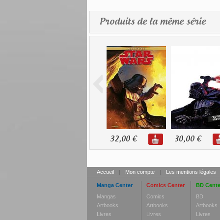
Produits de la même série
32,00 €
30,00 €
Accueil
|
Mon compte
|
Les mentions légales
Manga Center
Comics Center
BD Cente
Mangas
Comics
BD
Artbooks
Artbooks
Artbooks
Livres
Livres
Livres