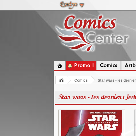
Promo !
Comics
Artb
Comics
Star wars - les dernie
Star wars - les derniers Jed