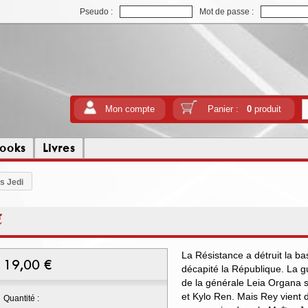
Pseudo :
Mot de passe :
Mon compte
Panier :
0
produit
ooks
Livres
rs Jedi
i
La Résistance a détruit la ba
19,00
€
décapité la République. La g
de la générale Leia Organa 
et Kylo Ren. Mais Rey vient 
Quantité :