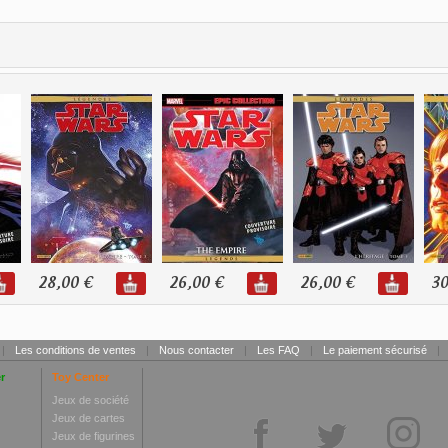
28,00 €
26,00 €
26,00 €
30
|
Les conditions de ventes
|
Nous contacter
|
Les FAQ
|
Le paiement sécurisé
|
r
Toy Center
Jeux de société
Jeux de cartes
Jeux de figurines