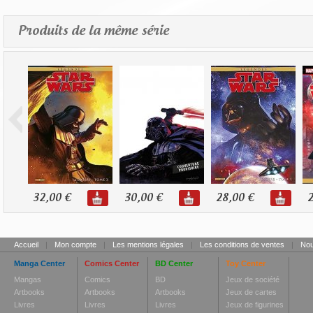
Produits de la même série
32,00 €
30,00 €
28,00 €
2
Accueil
|
Mon compte
|
Les mentions légales
|
Les conditions de ventes
|
Nou
Manga Center
Comics Center
BD Center
Toy Center
Mangas
Comics
BD
Jeux de société
Artbooks
Artbooks
Artbooks
Jeux de cartes
Livres
Livres
Livres
Jeux de figurines