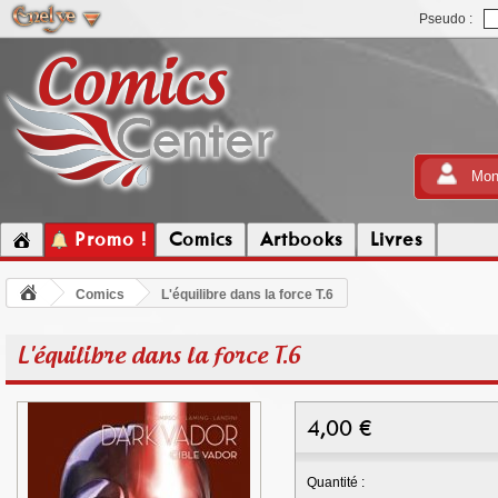
Pseudo :
Mon
Promo !
Comics
Artbooks
Livres
Comics
L'équilibre dans la force T.6
L'équilibre dans la force T.6
4,00
€
Quantité :