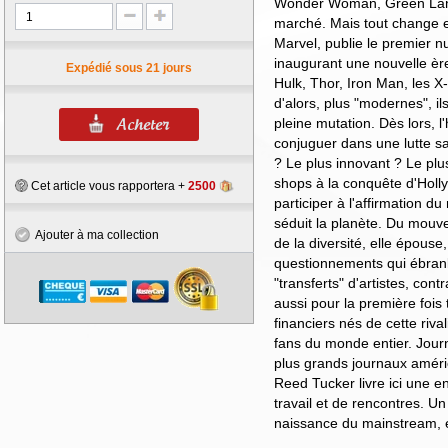
Wonder Woman, Green Lante
marché. Mais tout change e
Marvel, publie le premier 
inaugurant une nouvelle èr
Expédié sous 21 jours
Hulk, Thor, Iron Man, les X
d'alors, plus "modernes", i
pleine mutation. Dès lors, l
conjuguer dans une lutte sa
? Le plus innovant ? Le plu
shops à la conquête d'Holl
Cet article vous rapportera +
2500
participer à l'affirmation d
séduit la planète. Du mouve
Ajouter à ma collection
de la diversité, elle épouse,
questionnements qui ébranle
"transferts" d'artistes, cont
aussi pour la première foi
financiers nés de cette rival
fans du monde entier. Journ
plus grands journaux améri
Reed Tucker livre ici une e
travail et de rencontres. Un
naissance du mainstream, e