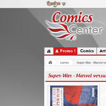
Promo !
Comics
Ar
Livres
Super-War - Marvel 
Super-War - Marvel versu