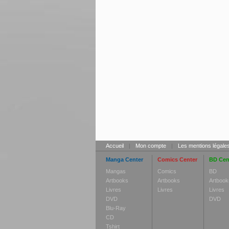
Accueil
|
Mon compte
|
Les mentions légale
Manga Center
Comics Center
BD Cen
Mangas
Comics
BD
Artbooks
Artbooks
Artbook
Livres
Livres
Livres
DVD
DVD
Blu-Ray
CD
Tshirt