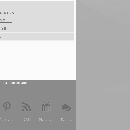
4940175
R Reed
 éditions
s
|
La confidentialité
Pinterest
RSS
Planning
Forum