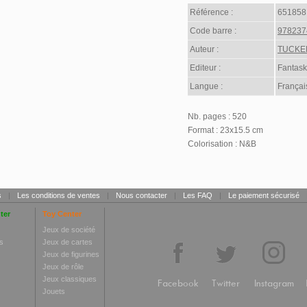
Référence :
651858
Code barre :
978237
Auteur :
TUCKE
Editeur :
Fantask
Langue :
Françai
Nb. pages : 520
Format : 23x15.5 cm
Colorisation : N&B
s
|
Les conditions de ventes
|
Nous contacter
|
Les FAQ
|
Le paiement sécurisé
ter
Toy Center
Jeux de société
s
Jeux de cartes
Jeux de figurines
Jeux de rôle
Jeux classiques
Facebook
Twitter
Instagram
Jouets