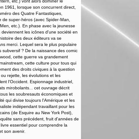
rn, etc.) vont alors dominer le
n 1961, lorsque son concurrent direct,
numéro des Quatre Fantastiques,
e de super-héros (avec Spider-Man,
-Men, etc.). En phase avec la jeunesse
ls deviennent les icônes d'une société en
'histoire des deux éditeurs va se
ns merci. Lequel sera le plus populaire
s subversif ? De la naissance des comic
ywood, cette guerre va grandement
u mainstream, cette culture pour tous qui
ment des droits civiques à la question
 ou rejette, les évolutions et les
nt l'Occident. Espionnage industriel,
rats mirobolants... cet ouvrage décrit
s tous les soubresauts économiques et
ité qui divise toujours l'Amérique et les
aliste indépendant travaillant pour les
cains (de Esquire au New York Post),
nquête sans précédent, fruit d'années de
 livre essentiel pour comprendre la
t son avenir.