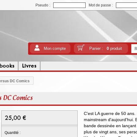
Pseudo :
Mot de passe :
Mon compte
Panier :
0
produit
tbooks
Livres
versus DC Comics
s DC Comics
C'est LA guerre de 50 ans. L
25,00
€
mainstream d'aujourd'hui. 
bande dessinée en lançant
plus de vingt ans, ses pe
Quantité :