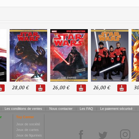
28,00 €
26,00 €
26,00 €
30
|
Les conditions de ventes
|
Nous contacter
|
Les FAQ
|
Le paiement sécurisé
|
r
Toy Center
Jeux de société
Jeux de cartes
Jeux de figurines