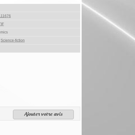
111676
IF
omics
,
Science-fiction
Ajouter votre avis