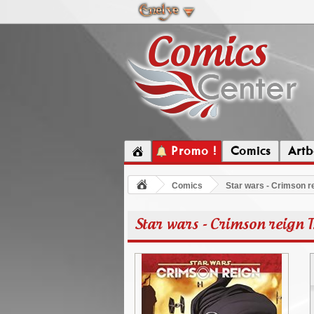
Promo !
Comics
Artb
Comics
Star wars - Crimson re
Star wars - Crimson reign T.