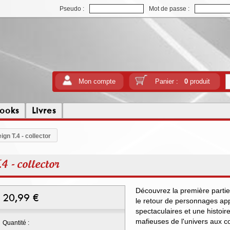
Pseudo :
Mot de passe :
Mon compte
Panier :
0
produit
ooks
Livres
ign T.4 - collector
4 - collector
Découvrez la première parti
20,99
€
le retour de personnages ap
spectaculaires et une histoi
mafieuses de l'univers aux c
Quantité :