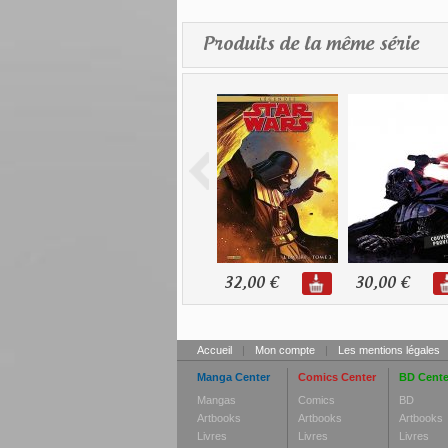
Produits de la même série
32,00 €
30,00 €
Accueil
|
Mon compte
|
Les mentions légales
Manga Center
Comics Center
BD Cente
Mangas
Comics
BD
Artbooks
Artbooks
Artbooks
Livres
Livres
Livres