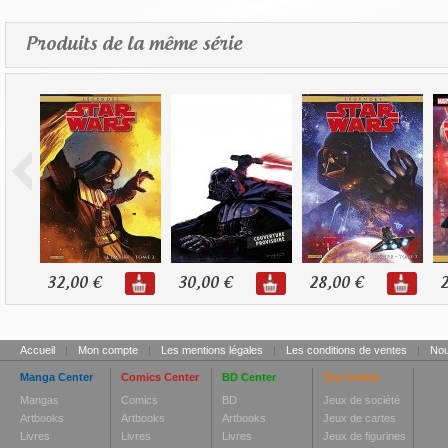
Produits de la même série
32,00 €
30,00 €
28,00 €
2
Accueil
|
Mon compte
|
Les mentions légales
|
Les conditions de ventes
|
Nou
Manga Center
Comics Center
BD Center
Toy Center
Mangas
Comics
BD
Jeux de société
Artbooks
Artbooks
Artbooks
Jeux de cartes
Livres
Livres
Livres
Jeux de figurines