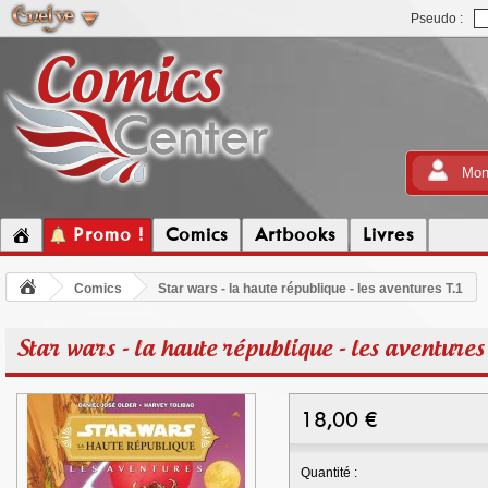
Pseudo :
Mon
Promo !
Comics
Artbooks
Livres
Comics
Star wars - la haute république - les aventures T.1
Star wars - la haute république - les aventures 
18,00
€
Quantité :