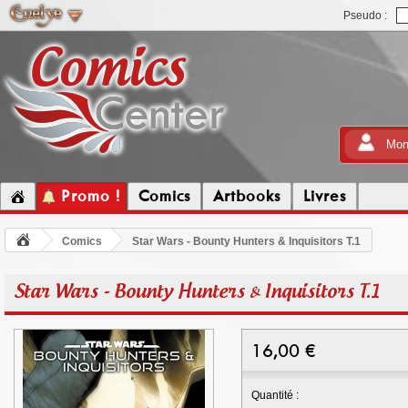
Pseudo :
Mon
Promo !
Comics
Artbooks
Livres
Comics
Star Wars - Bounty Hunters & Inquisitors T.1
Star Wars - Bounty Hunters & Inquisitors T.1
16,00
€
Quantité :