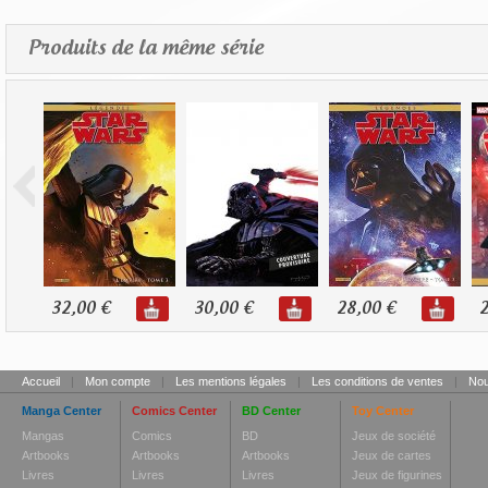
Produits de la même série
32,00 €
30,00 €
28,00 €
2
Accueil
|
Mon compte
|
Les mentions légales
|
Les conditions de ventes
|
Nou
Manga Center
Comics Center
BD Center
Toy Center
Mangas
Comics
BD
Jeux de société
Artbooks
Artbooks
Artbooks
Jeux de cartes
Livres
Livres
Livres
Jeux de figurines