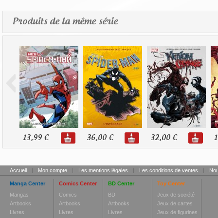
Produits de la même série
13,99 €
36,00 €
32,00 €
1
Accueil
|
Mon compte
|
Les mentions légales
|
Les conditions de ventes
|
Nou
Manga Center
Comics Center
BD Center
Toy Center
Mangas
Comics
BD
Jeux de société
Artbooks
Artbooks
Artbooks
Jeux de cartes
Livres
Livres
Livres
Jeux de figurines