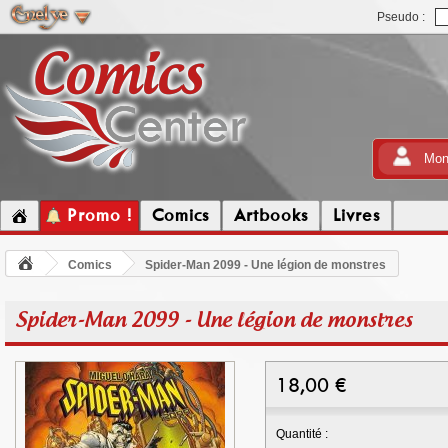
Pseudo :
Mon
Promo !
Comics
Artbooks
Livres
Comics
Spider-Man 2099 - Une légion de monstres
Spider-Man 2099 - Une légion de monstres
18,00
€
Quantité :