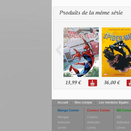
Produits de la même série
13,99 €
36,00 €
Accueil
|
Mon compte
|
Les mentions légales
Manga Center
Comics Center
BD Cente
Mangas
Comics
BD
Artbooks
Artbooks
Artbooks
Livres
Livres
Livres