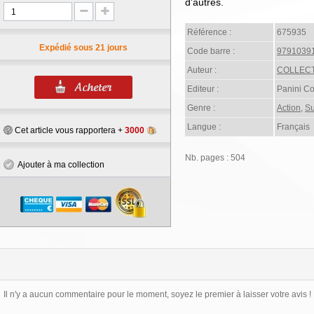
d'autres.
Référence :
675935
Expédié sous 21 jours
Code barre :
9791039
Auteur :
COLLECT
Editeur :
Panini C
Genre :
Action
,
Su
Langue :
Français
Cet article vous rapportera +
3000
Nb. pages : 504
Ajouter à ma collection
Il n'y a aucun commentaire pour le moment, soyez le premier à laisser votre avis !