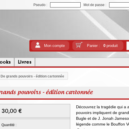
Pseudo :
Mot de passe :
Mon compte
Panier :
0
produit
ooks
Livres
De grands pouvoirs - édition cartonnée
ands pouvoirs - édition cartonnée
Découvrez la tragédie qui a 
30,00
€
pouvoirs impliquent de grande
Bugle et de J. Jonah Jameson
légende comme le Bouffon Ver
Quantité :