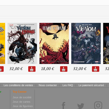
32,00 €
18,00 €
32,00 €
32
|
Les conditions de ventes
|
Nous contacter
|
Les FAQ
|
Le paiement sécurisé
|
r
Toy Center
Jeux de société
Jeux de cartes
Jeux de figurines