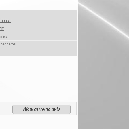
109031
IF
omics
per héros
Ajouter votre avis