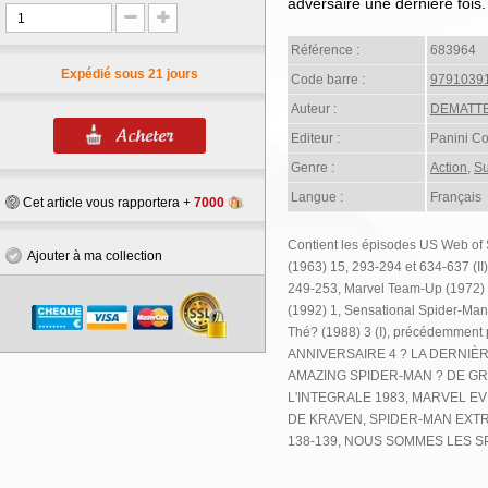
adversaire une dernière fois.
Référence :
683964
Expédié sous 21 jours
Code barre :
9791039
Auteur :
DEMATTE
Editeur :
Panini C
Genre :
Action
,
Su
Langue :
Français
Cet article vous rapportera +
7000
Contient les épisodes US Web of
Ajouter à ma collection
(1963) 15, 293-294 et 634-637 (II
249-253, Marvel Team-Up (1972) 
(1992) 1, Sensational Spider-Man
Thé? (1988) 3 (I), précédemme
ANNIVERSAIRE 4 ? LA DERNIÈ
AMAZING SPIDER-MAN ? DE GR
L'INTEGRALE 1983, MARVEL E
DE KRAVEN, SPIDER-MAN EXTRA
138-139, NOUS SOMMES LES SPI