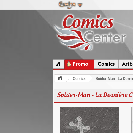
Promo !
Comics
Artb
Comics
Spider-Man - La Dern
Spider-Man - La Dernière 