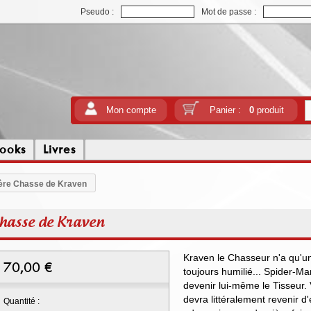
Pseudo :
Mot de passe :
Mon compte
Panier :
0
produit
ooks
Livres
ière Chasse de Kraven
Chasse de Kraven
Kraven le Chasseur n'a qu'une
70,00
€
toujours humilié... Spider-Man
devenir lui-même le Tisseur. 
devra littéralement revenir d
Quantité :