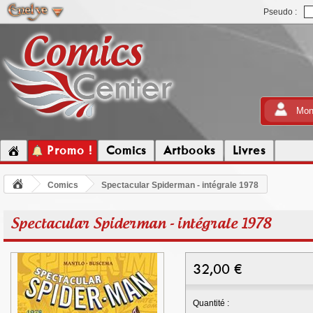
Pseudo :
Mon
Promo !
Comics
Artbooks
Livres
Comics
Spectacular Spiderman - intégrale 1978
Spectacular Spiderman - intégrale 1978
32,00
€
Quantité :