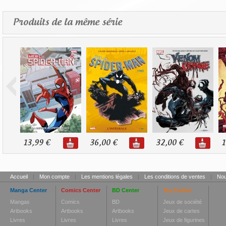
Produits de la même série
13,99 €
36,00 €
32,00 €
1
Accueil
|
Mon compte
|
Les mentions légales
|
Les conditions de ventes
|
Nou
Manga Center
Comics Center
BD Center
Toy Center
Mangas
Comics
BD
Jeux de société
Artbooks
Artbooks
Artbooks
Jeux de cartes
Livres
Livres
Livres
Jeux de figurines