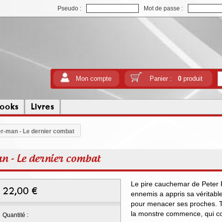
Pseudo :
Mot de passe :
Mon compte
Panier :
0
produit
ooks
Livres
er-man - Le dernier combat
n - Le dernier combat
Le pire cauchemar de Peter P
22,00
€
ennemis a appris sa véritable 
pour menacer ses proches. T
la monstre commence, qui co
Quantité :