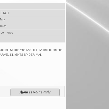
494334
Mark
omics
per héros
 Knights Spider-Man (2004) 1-12, précédemment
 MARVEL KNIGHTS SPIDER-MAN
Ajouter votre avis