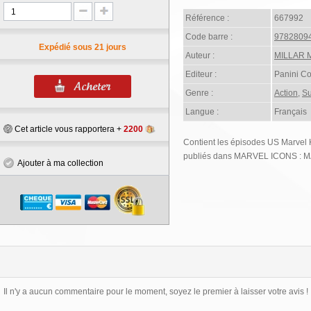
Référence :
667992
Code barre :
9782809
Expédié sous 21 jours
Auteur :
MILLAR 
Editeur :
Panini C
Genre :
Action
,
Su
Langue :
Français
Cet article vous rapportera +
2200
Contient les épisodes US Marvel
publiés dans MARVEL ICONS :
Ajouter à ma collection
Il n'y a aucun commentaire pour le moment, soyez le premier à laisser votre avis !