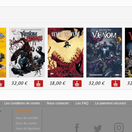
32,00 €
18,00 €
32,00 €
32
|
Les conditions de ventes
|
Nous contacter
|
Les FAQ
|
Le paiement sécurisé
|
r
Toy Center
Jeux de société
Jeux de cartes
Jeux de figurines