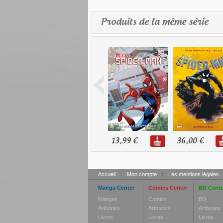
Produits de la même série
13,99 €
36,00 €
Accueil
|
Mon compte
|
Les mentions légales
Manga Center
Comics Center
BD Cente
Mangas
Comics
BD
Artbooks
Artbooks
Artbooks
Livres
Livres
Livres