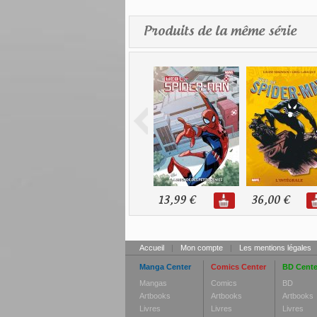
Produits de la même série
13,99 €
36,00 €
Accueil
|
Mon compte
|
Les mentions légales
Manga Center
Comics Center
BD Cente
Mangas
Comics
BD
Artbooks
Artbooks
Artbooks
Livres
Livres
Livres