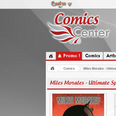
Promo !
Comics
Artb
Comics
Miles Morales - Ultim
Miles Morales - Ultimate S