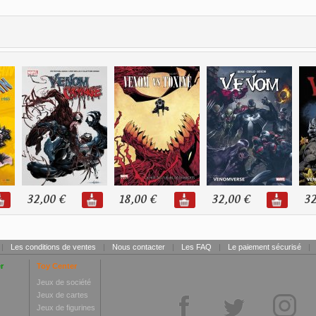
32,00 €
18,00 €
32,00 €
32
|
Les conditions de ventes
|
Nous contacter
|
Les FAQ
|
Le paiement sécurisé
|
r
Toy Center
Jeux de société
Jeux de cartes
Jeux de figurines