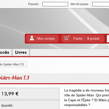
Pseudo :
Mot de passe :
Mon compte
Panier :
0
produit
ooks
Livres
ate Spider-Man T.3
pider-Man T.3
La tragédie a de nouveau fra
13,99
€
rôle de Spider-Man. Qui pren
la Cape et l'Épée ? Et Miles 
responsabilités ?
Quantité :