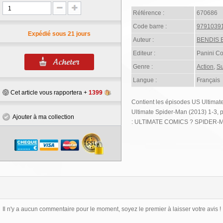
Référence :
670686
Code barre :
9791039
Expédié sous 21 jours
Auteur :
BENDIS B
Editeur :
Panini C
Genre :
Action
,
Su
Langue :
Français
Cet article vous rapportera +
1399
Contient les épisodes US Ultimat
Ultimate Spider-Man (2013) 1-
Ajouter à ma collection
: ULTIMATE COMICS ? SPIDER-
Il n'y a aucun commentaire pour le moment, soyez le premier à laisser votre avis !