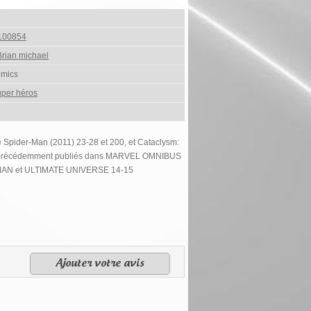
100854
rian michael
omics
per héros
e Spider-Man (2011) 23-28 et 200, et Cataclysm:
3, précédemment publiés dans MARVEL OMNIBUS
MAN et ULTIMATE UNIVERSE 14-15
Ajouter votre avis