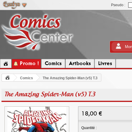
Pseudo :
Mon
Promo !
Comics
Artbooks
Livres
Comics
The Amazing Spider-Man (v5) T.3
The Amazing Spider-Man (v5) T.3
18,00
€
Quantité :