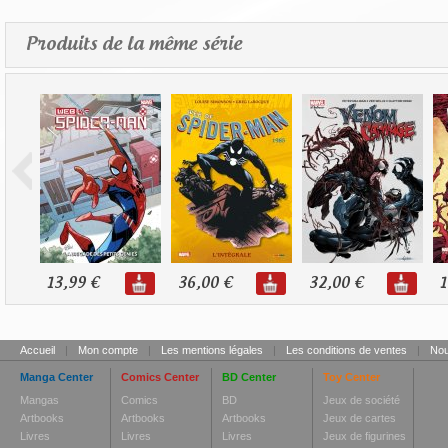
Produits de la même série
13,99 €
36,00 €
32,00 €
1
Accueil
|
Mon compte
|
Les mentions légales
|
Les conditions de ventes
|
Nou
Manga Center
Comics Center
BD Center
Toy Center
Mangas
Comics
BD
Jeux de société
Artbooks
Artbooks
Artbooks
Jeux de cartes
Livres
Livres
Livres
Jeux de figurines