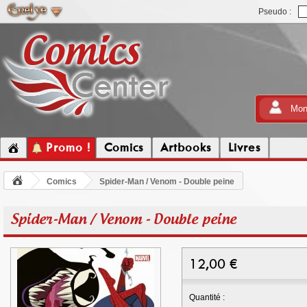
Pseudo :
Mon
Promo !
Comics
Artbooks
Livres
Comics
Spider-Man / Venom - Double peine
Spider-Man / Venom - Double peine
12,00
€
Quantité :