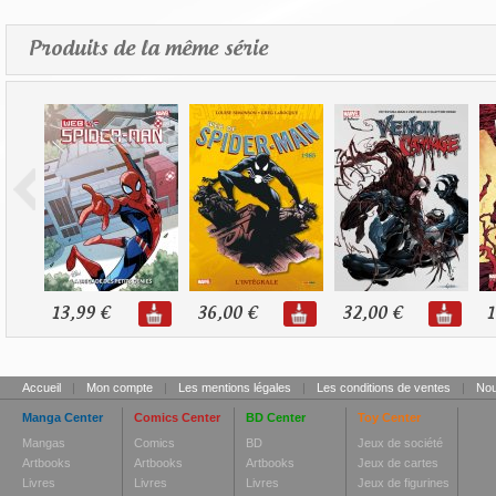
Produits de la même série
13,99 €
36,00 €
32,00 €
1
Accueil
|
Mon compte
|
Les mentions légales
|
Les conditions de ventes
|
Nou
Manga Center
Comics Center
BD Center
Toy Center
Mangas
Comics
BD
Jeux de société
Artbooks
Artbooks
Artbooks
Jeux de cartes
Livres
Livres
Livres
Jeux de figurines