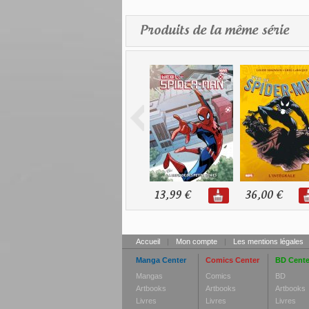
Produits de la même série
13,99 €
36,00 €
Accueil
|
Mon compte
|
Les mentions légales
Manga Center
Comics Center
BD Cente
Mangas
Comics
BD
Artbooks
Artbooks
Artbooks
Livres
Livres
Livres