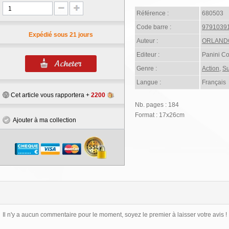
Référence :
680503
Code barre :
9791039
Expédié sous 21 jours
Auteur :
ORLANDO
Editeur :
Panini C
Genre :
Action
,
Su
Langue :
Français
Cet article vous rapportera +
2200
Nb. pages : 184
Format : 17x26cm
Ajouter à ma collection
Il n'y a aucun commentaire pour le moment, soyez le premier à laisser votre avis !