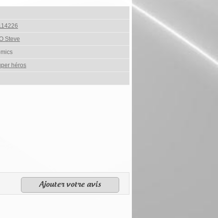
114226
 Steve
omics
per héros
Ajouter votre avis