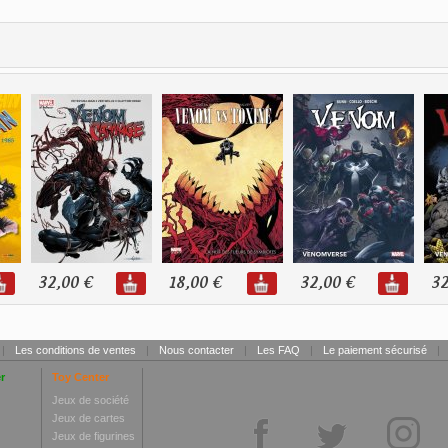
32,00 €
18,00 €
32,00 €
32
|
Les conditions de ventes
|
Nous contacter
|
Les FAQ
|
Le paiement sécurisé
|
r
Toy Center
Jeux de société
Jeux de cartes
Jeux de figurines