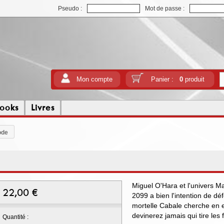
Pseudo :
Mot de passe :
Mon compte
Panier :
0
produit
ooks
Livres
ode
Miguel O'Hara et l'univers M
22,00
€
2099 a bien l'intention de déf
mortelle Cabale cherche en ef
devinerez jamais qui tire les 
Quantité :