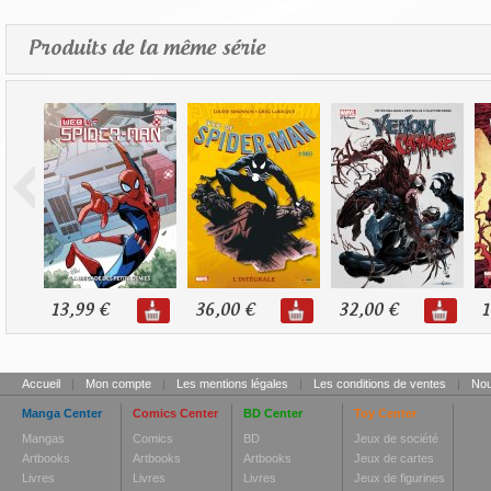
Produits de la même série
13,99 €
36,00 €
32,00 €
1
Accueil
|
Mon compte
|
Les mentions légales
|
Les conditions de ventes
|
Nou
Manga Center
Comics Center
BD Center
Toy Center
Mangas
Comics
BD
Jeux de société
Artbooks
Artbooks
Artbooks
Jeux de cartes
Livres
Livres
Livres
Jeux de figurines