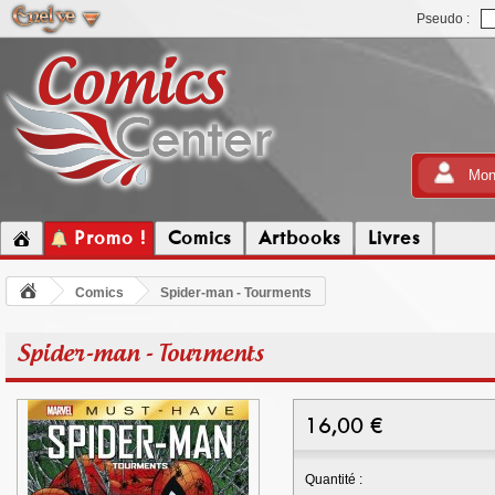
Pseudo :
Mon
Promo !
Comics
Artbooks
Livres
Comics
Spider-man - Tourments
Spider-man - Tourments
16,00
€
Quantité :