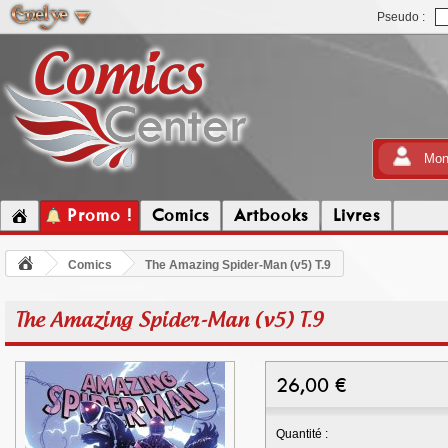
Pseudo :
Mon
Promo !
Comics
Artbooks
Livres
Comics
The Amazing Spider-Man (v5) T.9
The Amazing Spider-Man (v5) T.9
26,00
€
Quantité :