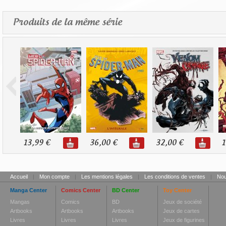
Produits de la même série
13,99 €
36,00 €
32,00 €
1
Accueil
|
Mon compte
|
Les mentions légales
|
Les conditions de ventes
|
Nou
Manga Center
Comics Center
BD Center
Toy Center
Mangas
Comics
BD
Jeux de société
Artbooks
Artbooks
Artbooks
Jeux de cartes
Livres
Livres
Livres
Jeux de figurines