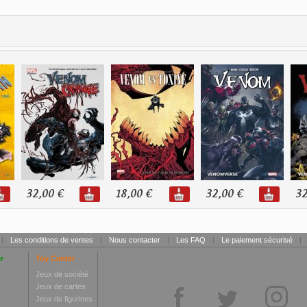
32,00 €
18,00 €
32,00 €
32
|
Les conditions de ventes
|
Nous contacter
|
Les FAQ
|
Le paiement sécurisé
|
r
Toy Center
Jeux de société
Jeux de cartes
Jeux de figurines