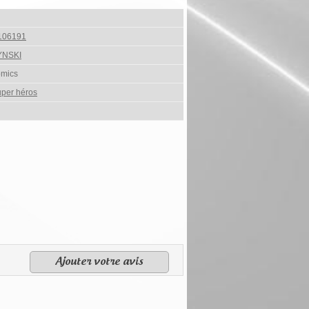
106191
YNSKI
omics
per héros
Ajouter votre avis