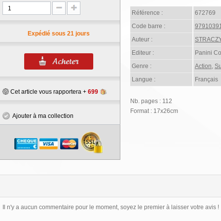
Référence :
672769
Code barre :
9791039
Expédié sous 21 jours
Auteur :
STRACZ
Editeur :
Panini C
Genre :
Action
,
Su
Langue :
Français
Cet article vous rapportera +
699
Nb. pages : 112
Format : 17x26cm
Ajouter à ma collection
Il n'y a aucun commentaire pour le moment, soyez le premier à laisser votre avis !