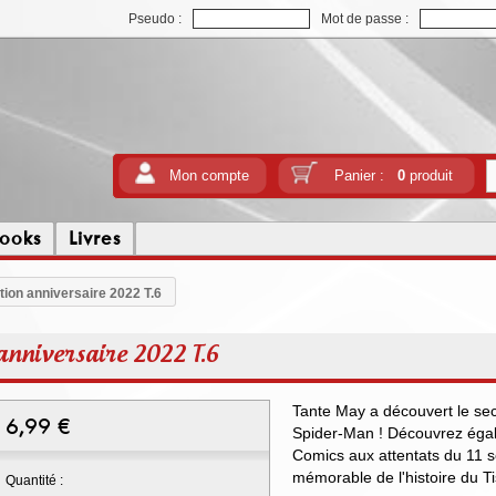
Pseudo :
Mot de passe :
Mon compte
Panier :
0
produit
ooks
Livres
tion anniversaire 2022 T.6
anniversaire 2022 T.6
Tante May a découvert le sec
6,99
€
Spider-Man ! Découvrez éga
Comics aux attentats du 11 
mémorable de l'histoire du Ti
Quantité :