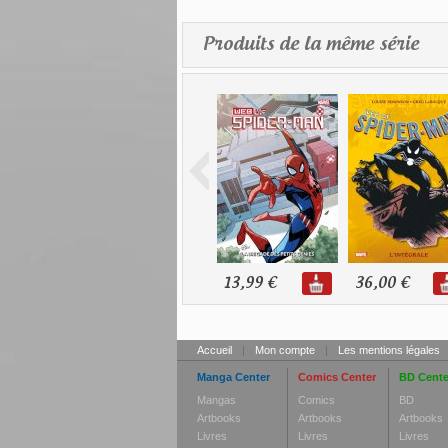
Produits de la même série
13,99 €
36,00 €
Accueil
|
Mon compte
|
Les mentions légales
Manga Center
Comics Center
BD Cente
Mangas
Comics
BD
Artbooks
Artbooks
Artbooks
Livres
Livres
Livres