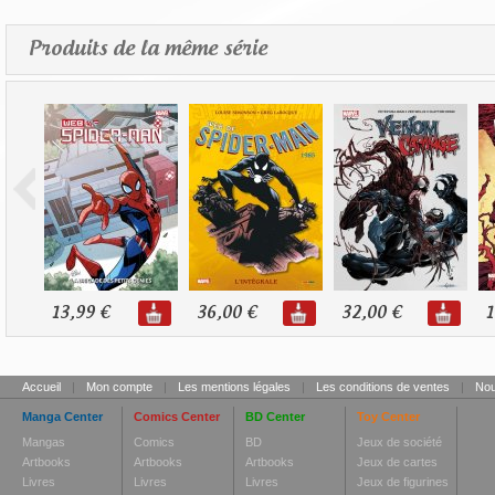
Produits de la même série
13,99 €
36,00 €
32,00 €
1
Accueil
|
Mon compte
|
Les mentions légales
|
Les conditions de ventes
|
Nou
Manga Center
Comics Center
BD Center
Toy Center
Mangas
Comics
BD
Jeux de société
Artbooks
Artbooks
Artbooks
Jeux de cartes
Livres
Livres
Livres
Jeux de figurines