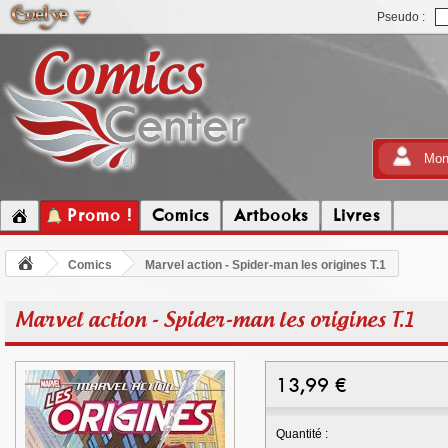
Pseudo :
Mon
Promo !
Comics
Artbooks
Livres
Comics
Marvel action - Spider-man les origines T.1
Marvel action - Spider-man les origines T.1
13,99
€
Quantité :