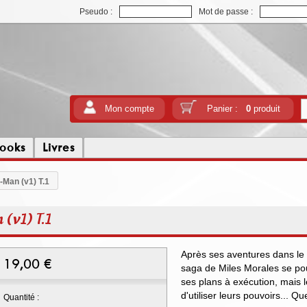
Pseudo :
Mot de passe :
Mon compte
Panier :
0
produit
ooks
Livres
-Man (v1) T.1
(v1) T.1
Après ses aventures dans le
19,00
€
saga de Miles Morales se p
ses plans à exécution, mais l
d'utiliser leurs pouvoirs... 
Quantité :