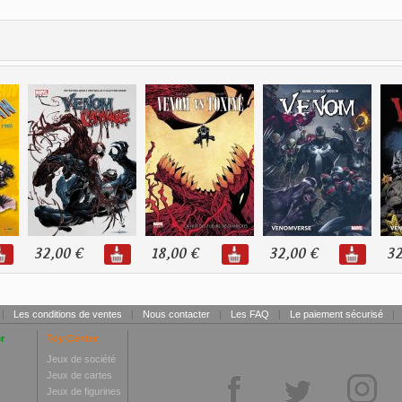
32,00 €
18,00 €
32,00 €
32
|
Les conditions de ventes
|
Nous contacter
|
Les FAQ
|
Le paiement sécurisé
|
r
Toy Center
Jeux de société
Jeux de cartes
Jeux de figurines