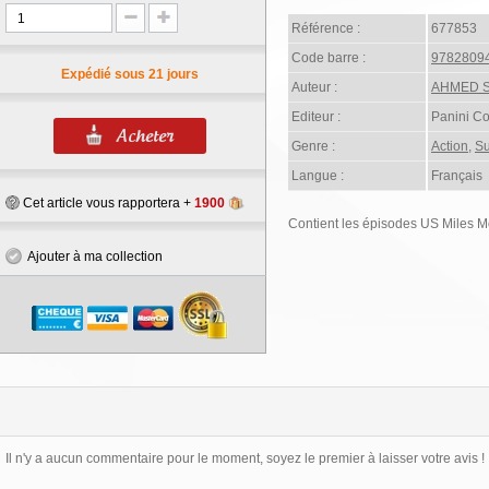
Référence :
677853
Code barre :
9782809
Expédié sous 21 jours
Auteur :
AHMED S
Editeur :
Panini C
Genre :
Action
,
Su
Langue :
Français
Cet article vous rapportera +
1900
Contient les épisodes US Miles M
Ajouter à ma collection
Il n'y a aucun commentaire pour le moment, soyez le premier à laisser votre avis !