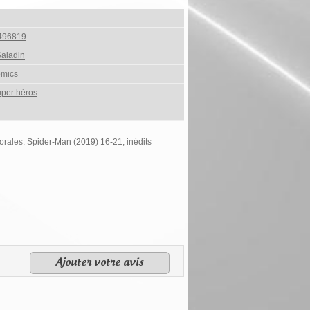
496819
aladin
omics
per héros
orales: Spider-Man (2019) 16-21, inédits
Ajouter votre avis