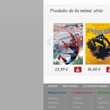
Produits de la même série
13,99 €
36,00 €
Accueil
|
Mon compte
|
Les mentions légales
Manga Center
Comics Center
BD Cente
Mangas
Comics
BD
Artbooks
Artbooks
Artbooks
Livres
Livres
Livres