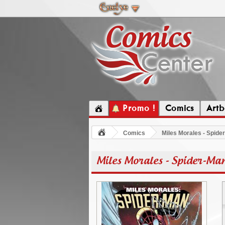
Promo !
Comics
Artb
Comics
Miles Morales - Spider
Miles Morales - Spider-Man 