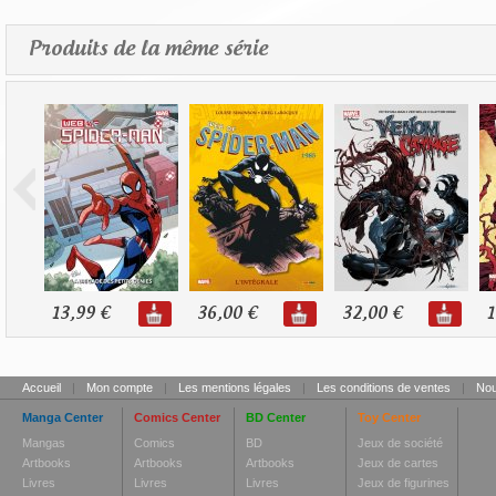
Produits de la même série
13,99 €
36,00 €
32,00 €
1
Accueil
|
Mon compte
|
Les mentions légales
|
Les conditions de ventes
|
Nou
Manga Center
Comics Center
BD Center
Toy Center
Mangas
Comics
BD
Jeux de société
Artbooks
Artbooks
Artbooks
Jeux de cartes
Livres
Livres
Livres
Jeux de figurines