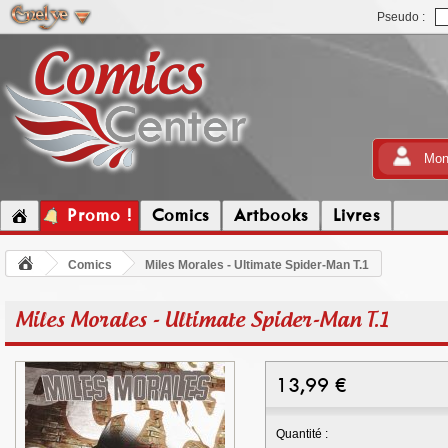
Pseudo :
Mon
Promo !
Comics
Artbooks
Livres
Comics
Miles Morales - Ultimate Spider-Man T.1
Miles Morales - Ultimate Spider-Man T.1
13,99
€
Quantité :