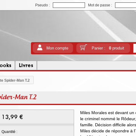
Pseudo :
Mot de passe :
Mon compte
Panier :
0
produit
ooks
Livres
ate Spider-Man T.2
pider-Man T.2
Miles Morales est devant un 
13,99
€
le criminel nommé le Rôdeur, 
famille. Décision difficile al
Miles décide de répondre à l
Quantité :