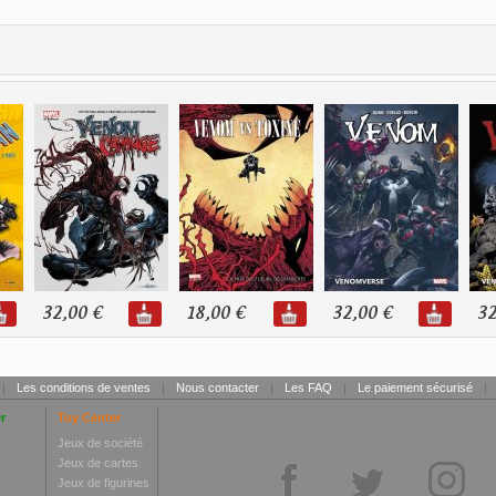
32,00 €
18,00 €
32,00 €
32
|
Les conditions de ventes
|
Nous contacter
|
Les FAQ
|
Le paiement sécurisé
|
r
Toy Center
Jeux de société
Jeux de cartes
Jeux de figurines