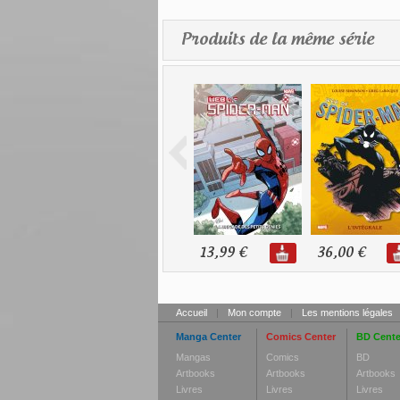
Produits de la même série
13,99 €
36,00 €
Accueil
|
Mon compte
|
Les mentions légales
Manga Center
Comics Center
BD Cente
Mangas
Comics
BD
Artbooks
Artbooks
Artbooks
Livres
Livres
Livres