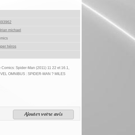
493962
rian michael
omics
per héros
e Comics: Spider-Man (2011) 11 22 et 16.1,
ARVEL OMNIBUS : SPIDER-MAN ? MILES
Ajouter votre avis