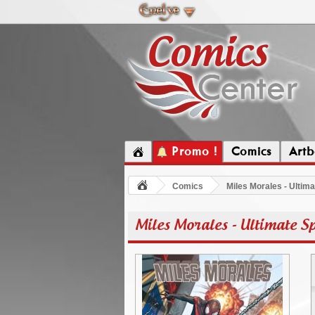
Promo !
Comics
Artb
Comics
Miles Morales - Ultim
Miles Morales - Ultimate S