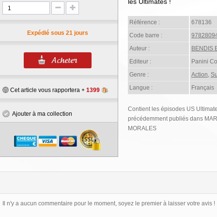
les Ultimates !
Référence :
678136
Expédié sous 21 jours
Code barre :
9782809
Auteur :
BENDIS B
Editeur :
Panini C
Genre :
Action
,
Su
Langue :
Français
Cet article vous rapportera +
1399
Contient les épisodes US Ultimat
Ajouter à ma collection
précédemment publiés dans M
MORALES
Il n'y a aucun commentaire pour le moment, soyez le premier à laisser votre avis !