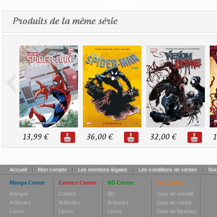
Produits de la même série
13,99 €
36,00 €
32,00 €
1
Accueil
|
Mon compte
|
Les mentions légales
|
Les conditions de ventes
|
Nou
Manga Center
Comics Center
BD Center
Toy Center
Mangas
Comics
BD
Jeux de société
Artbooks
Artbooks
Artbooks
Jeux de cartes
Livres
Livres
Livres
Jeux de figurines