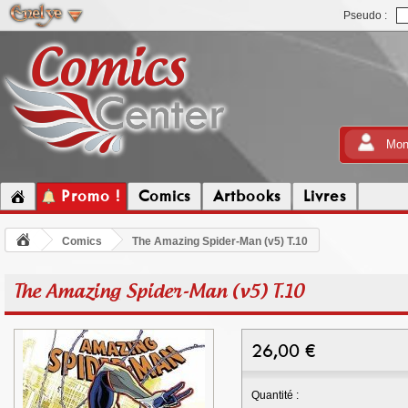
Pseudo :
Mon
Promo !
Comics
Artbooks
Livres
Comics
The Amazing Spider-Man (v5) T.10
The Amazing Spider-Man (v5) T.10
26,00
€
Quantité :