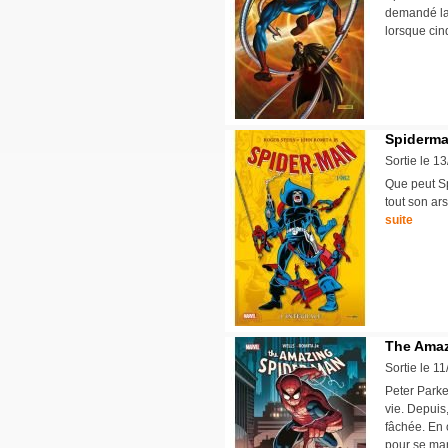
demandé la 
lorsque cin
Spiderman
Sortie le 1
Que peut Sp
tout son ars
suite
The Amaz
Sortie le 1
Peter Parke
vie. Depuis
fâchée. En o
pour se mar