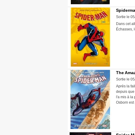
Spiderman
Sortie le 0
Dans cet al
Échasses, l
The Amaz
Sortie le 0
Après la fai
depuis que 
l'a mis à l
Osborn est 