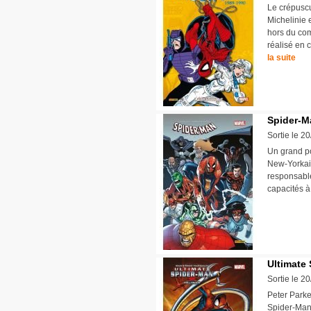
Le crépuscu
Michelinie 
hors du com
réalisé en 
la suite
Spider-Ma
Sortie le 2
Un grand po
New-Yorkais
responsable
capacités à
Ultimate 
Sortie le 2
Peter Parke
Spider-Man,