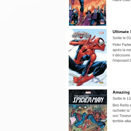
maire Luke 
Ultimate 
Sortie le 0
Peter Parke
après la mo
il découvre
l'imposant
Amazing 
Sortie le 1
Ben Reilly 
racheter la
son Tisseur
terrible at