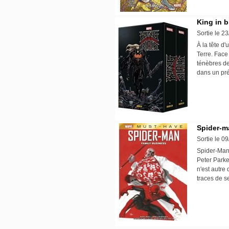
King in b
Sortie le 2
À la tête d
Terre. Face
ténèbres d
dans un pré
Spider-m
Sortie le 0
Spider-Man 
Peter Parke
n'est autre 
traces de 