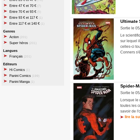
Entre 47 € et 70 €
(7)
Entre 70 € et 93 €
(5)
Entre 93 € et 117 €
(1)
Ultimate 
Entre 117 € et 140 €
(1)
Sortie le 0
Genres
Le scientif
Action
(201)
sur lequel i
Super héros
(201)
celles-ci t
Langues
Conners s'
Français
(201)
Editeurs
Hi Comics
(1)
Panini Comics
(199)
Panini Manga
(1)
Spider-Ma
Sortie le 0
Lorsque le 
toutes les 
savoir de l'
lire la su