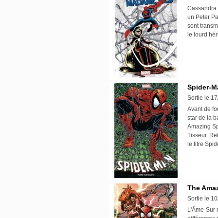
Cassandra W
un Peter Pa
sont transm
le lourd h
Spider-M
Sortie le 1
Avant de fo
star de la 
Amazing Spi
Tisseur. Ret
le titre Sp
The Amaz
Sortie le 1
L'Âme-Sur 