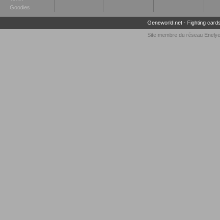
Goodies
Geneworld.net
-
Fighting card
Site membre du réseau
Enely