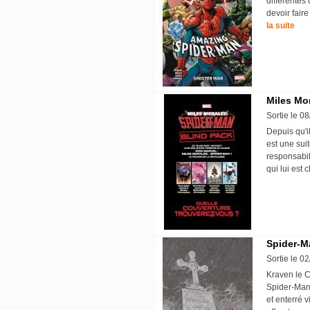
différentes 
devoir faire
la suite
Miles Mor
Sortie le 0
Depuis qu'i
est une sui
responsabil
qui lui est 
Spider-M
Sortie le 0
Kraven le C
Spider-Man.
et enterré v