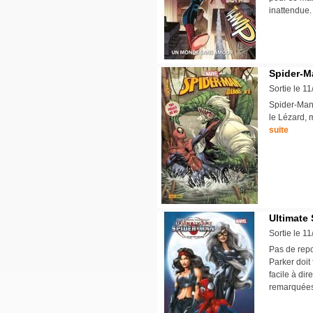
inattendu
Spider-M
Sortie le 1
Spider-Man 
le Lézard, 
suite
Ultimate 
Sortie le 1
Pas de repo
Parker doit
facile à di
remarquées