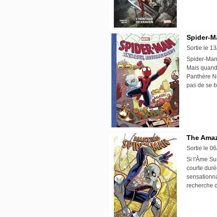
Spider-M
Sortie le 1
Spider-Man 
Mais quand 
Panthère Noi
pas de se b
The Amaz
Sortie le 0
Si l'Âme Su
courte duré
sensationna
recherche 