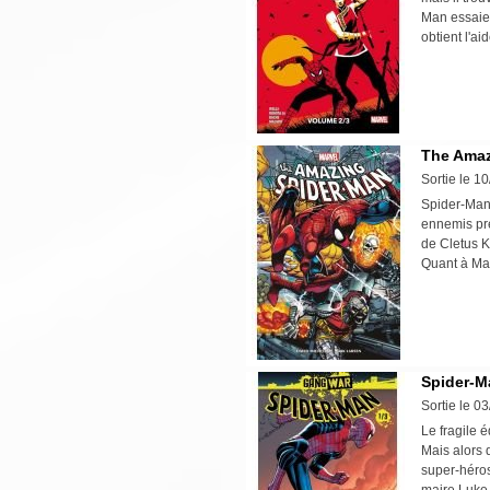
Man essaie 
obtient l'a
The Amaz
Sortie le 1
Spider-Man 
ennemis pré
de Cletus K
Quant à Mag
Spider-M
Sortie le 0
Le fragile é
Mais alors q
super-héros 