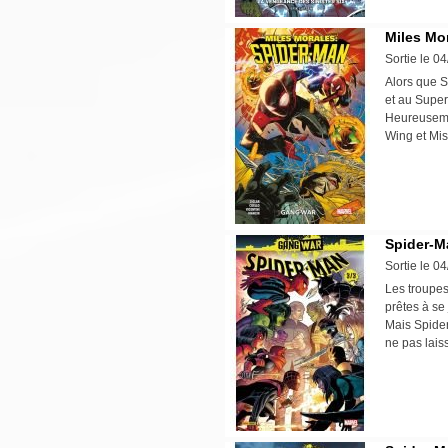
Miles Mo
Sortie le 0
Alors que 
et au Super-
Heureusemen
Wing et Mis
Spider-M
Sortie le 0
Les troupes
prêtes à se 
Mais Spide
ne pas lais