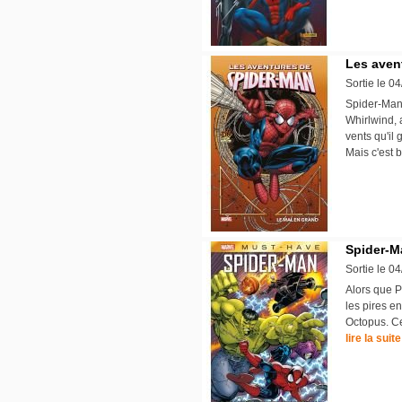
Les aven
Sortie le 0
Spider-Man 
Whirlwind, a
vents qu'il 
Mais c'est b
Spider-M
Sortie le 0
Alors que P
les pires e
Octopus. Cel
lire la suite