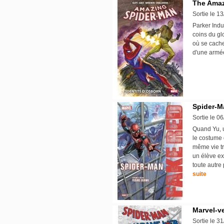
The Amaz
Sortie le 1
Parker Indu
coins du glo
où se cache
d'une armé
Spider-M
Sortie le 0
Quand Yu, u
le costume 
même vie tr
un élève ex
toute autre
suite
Marvel-v
Sortie le 3