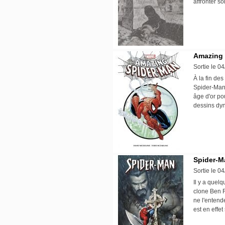
affronter s
Amazing 
Sortie le 0
À la fin de
Spider-Man 
âge d'or pou
dessins dy
Spider-M
Sortie le 0
Il y a quel
clone Ben R
ne l'entend
est en effe