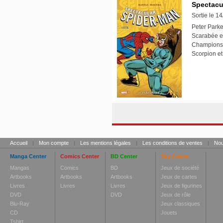
Spectacu
Sortie le 1
Peter Parke
Scarabée en
Champions...
Scorpion et
Accueil
|
Mon compte
|
Les mentions légales
|
Les conditions de ventes
|
Nou
Manga Center
Comics Center
BD Center
Toy Center
Mangas
Comics
BD
Jeux de société
Artbooks
Artbooks
Artbooks
Jeux de cartes
Livres
Livres
Livres
Jeux de figurines
DVD
DVD
Jeux de rôle
Blu-Ray
Jeux classiques
CD
Jouets
Tshirt