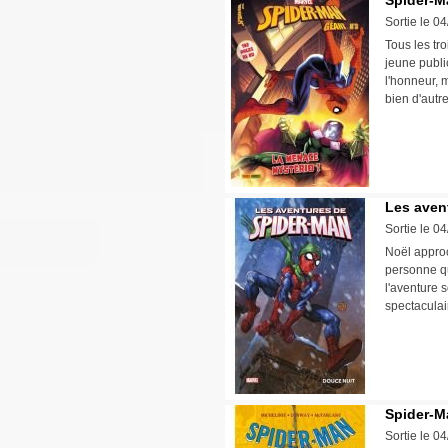
Spider-M
Sortie le 0
Tous les tr
jeune publi
l'honneur, 
bien d'autr
Les aven
Sortie le 0
Noël approc
personne qui
l'aventure 
spectaculai
Spider-Ma
Sortie le 0