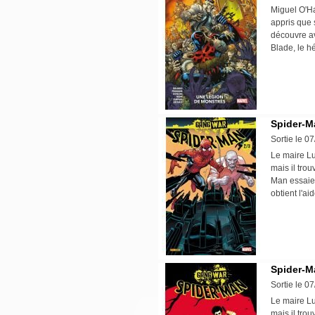
Miguel O'Ha
appris que s
découvre av
Blade, le h
Spider-M
Sortie le 0
Le maire Luk
mais il tro
Man essaie 
obtient l'a
Spider-Ma
Sortie le 0
Le maire Luk
mais il tro