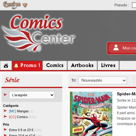
Pseudo :
Mon co
Promo !
Comics
Artbooks
Livres
Série
Tri :
Spider-M
Sortie le 1
Catégorie
Spider-Man 
[MC]
Mangas
(1)
Il part ain
[CC]
Comics
(200)
l'espace se
cosmique p
Prix
Entre 0 € et 23 €
(109)
Entre 23 € et 47 €
(78)