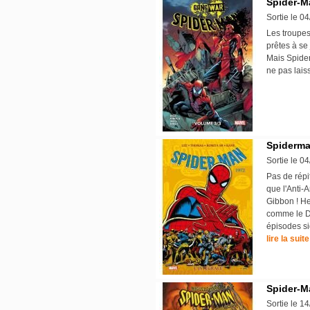
Spider-Ma
Sortie le 0
Les troupes
prêtes à se 
Mais Spide
ne pas lais
Spiderman
Sortie le 0
Pas de répi
que l'Anti-
Gibbon ! He
comme le Do
épisodes s
lire la suite
Spider-M
Sortie le 1