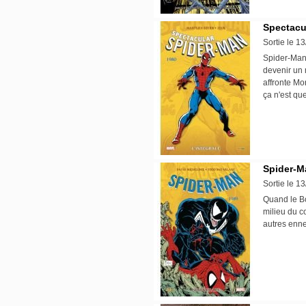
Spectacu
Sortie le 1
Spider-Man 
devenir un 
affronte Mor
ça n'est qu
Spider-Ma
Sortie le 1
Quand le Bo
milieu du c
autres enne