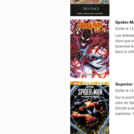
Spider-M
Sortie le 1
Les détente
Alors que l
tyrannisé t
dans la vi
Superior
Sortie le 1
Sur le poin
celui de Sp
Décidé à de
supérieur 