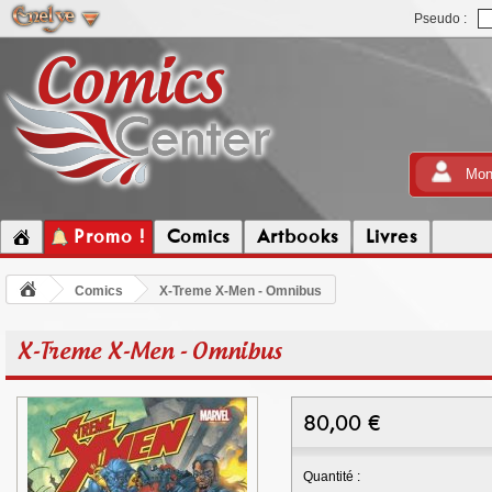
Pseudo :
Mon
Promo !
Comics
Artbooks
Livres
Comics
X-Treme X-Men - Omnibus
X-Treme X-Men - Omnibus
80,00
€
Quantité :