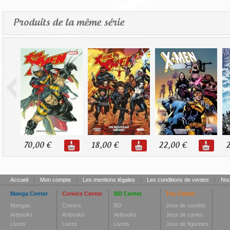
Produits de la même série
70,00 €
18,00 €
22,00 €
2
Accueil
|
Mon compte
|
Les mentions légales
|
Les conditions de ventes
|
Nou
Manga Center
Comics Center
BD Center
Toy Center
Mangas
Comics
BD
Jeux de société
Artbooks
Artbooks
Artbooks
Jeux de cartes
Livres
Livres
Livres
Jeux de figurines